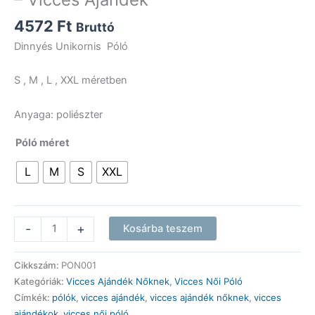
4572
Ft
Bruttó
Dinnyés Unikornis Póló
S , M , L , XXL méretben
Anyaga: poliészter
Póló méret
L
M
S
XXL
Vicces
-
+
Kosárba teszem
Női
Póló
Cikkszám:
PON001
-
Kategóriák:
Vicces Ajándék Nőknek
,
Vicces Női Póló
Dinnyés
Címkék:
pólók
,
vicces ajándék
,
vicces ajándék nőknek
,
vicces
Unikornis
ajándékok
,
vicces női póló