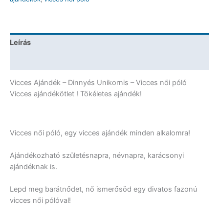
-
Vicces
Ajándék
mennyiség
Leírás
További információk
Vicces Ajándék – Dinnyés Unikornis – Vicces női póló
Vicces ajándékötlet ! Tökéletes ajándék!
Vicces női póló, egy vicces ajándék minden alkalomra!
Ajándékozható születésnapra, névnapra, karácsonyi
ajándéknak is.
Lepd meg barátnődet, nő ismerősöd egy divatos fazonú
vicces női pólóval!