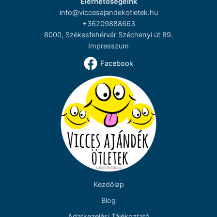
Elérhetőségeink
info@viccesajandekotletek.hu
+36209888663
8000, Székesfehérvár Széchenyi út 89.
Impresszum
Facebook
Kezdőlap
Blog
Adatkezelési Tájékoztató