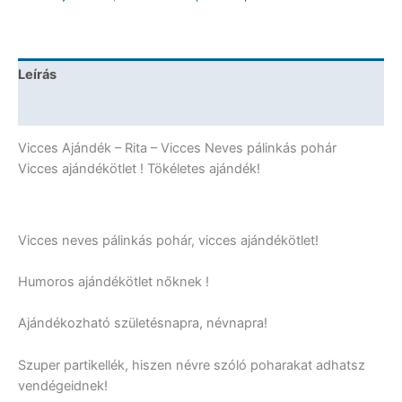
Vicces
Ajándék
mennyiség
Leírás
További információk
Vicces Ajándék – Rita – Vicces Neves pálinkás pohár
Vicces ajándékötlet ! Tökéletes ajándék!
Vicces neves pálinkás pohár, vicces ajándékötlet!
Humoros ajándékötlet nőknek !
Ajándékozható születésnapra, névnapra!
Szuper partikellék, hiszen névre szóló poharakat adhatsz
vendégeidnek!