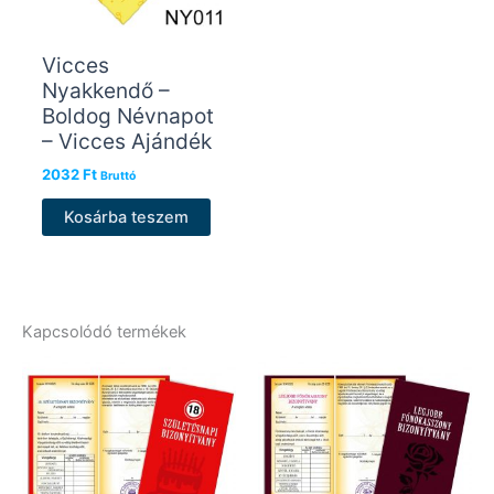
Vicces
Nyakkendő –
Boldog Névnapot
– Vicces Ajándék
2032
Ft
Bruttó
Kosárba teszem
Kapcsolódó termékek