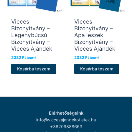
Vicces
Vicces
Bizonyítvány –
Bizonyítvány –
Legénybúcsú
Apa leszek
Bizonyítvány –
Bizonyítvány –
Vicces Ajándék
Vicces Ajándék
2032
Ft
2032
Ft
Bruttó
Bruttó
Kosárba teszem
Kosárba teszem
Elérhetőségeink
info@viccesajandekotletek.hu
+36209888663