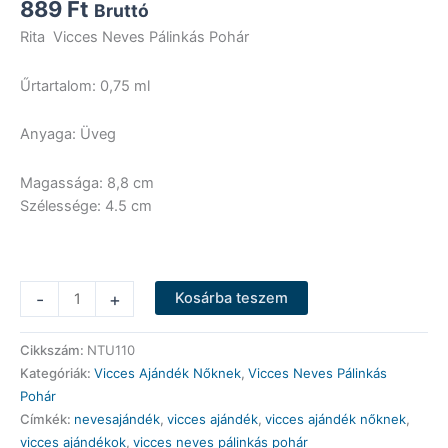
889
Ft
Bruttó
Rita Vicces Neves Pálinkás Pohár
Űrtartalom: 0,75 ml
Anyaga: Üveg
Magassága: 8,8 cm
Szélessége: 4.5 cm
Vicces
-
+
Kosárba teszem
Neves
Pálinkás
Cikkszám:
NTU110
Pohár
Kategóriák:
Vicces Ajándék Nőknek
,
Vicces Neves Pálinkás
-
Pohár
Rita
Címkék:
nevesajándék
,
vicces ajándék
,
vicces ajándék nőknek
,
-
vicces ajándékok
,
vicces neves pálinkás pohár