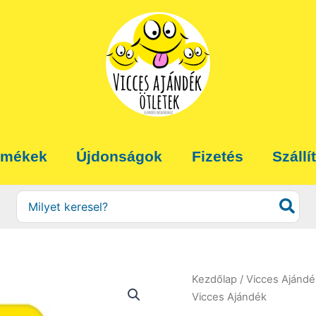
rmékek
Újdonságok
Fizetés
Szállí
Search
for:
Kezdőlap
/
Vicces Ajándé
Vicces Ajándék