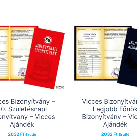
ces Bizonyítvány –
Vicces Bizonyítvá
50. Születésnapi
Legjobb Főnö
onyítvány – Vicces
Bizonyítvány – Vi
Ajándék
Ajándék
2032
Ft
2032
Ft
Bruttó
Bruttó