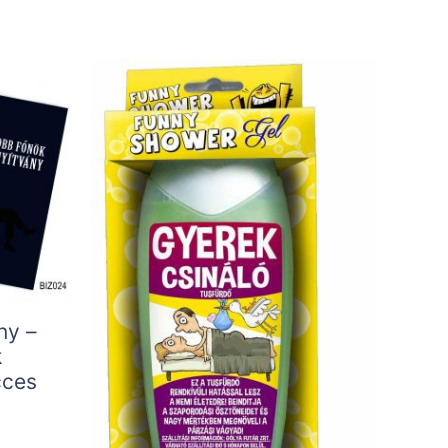
ny –
k
cces