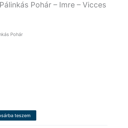
Pálinkás Pohár – Imre – Vicces
nkás Pohár
osárba teszem