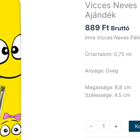
Vicces Neves 
Ajándék
889
Ft
Bruttó
Imre Vicces Neves Páli
Űrtartalom: 0,75 ml
Anyaga: Üveg
Magassága: 8,8 cm
Szélessége: 4.5 cm
Vicces
-
+
K
Neves
Pálinkás