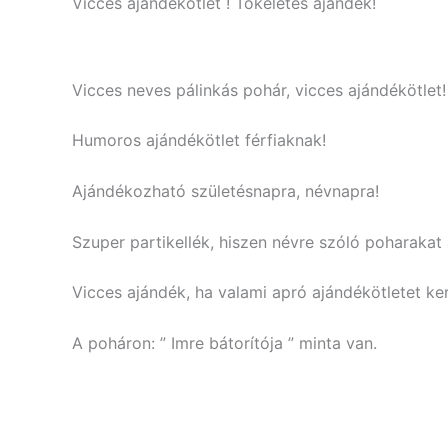
Vicces ajándékötlet ! Tökéletes ajándék!
Vicces neves pálinkás pohár, vicces ajándékötlet!
Humoros ajándékötlet férfiaknak!
Ajándékozható születésnapra, névnapra!
Szuper partikellék, hiszen névre szóló poharaka
Vicces ajándék, ha valami apró ajándékötletet ker
A poháron: ” Imre bátorítója ” minta van.