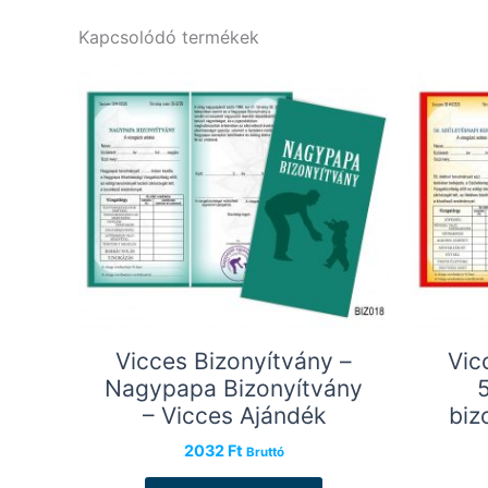
Kapcsolódó termékek
Vicces Bizonyítvány –
Vic
Nagypapa Bizonyítvány
– Vicces Ajándék
biz
2032
Ft
Bruttó