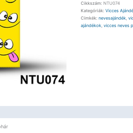
Cikkszám:
NTU074
Pohár
Kategóriák:
Vicces Ajándé
-
Címkék:
nevesajándék
,
vi
Imre
ajándékok
,
vicces neves p
-
Vicces
Ajándék
mennyiség
ohár