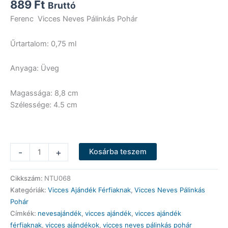
889
Ft
Bruttó
Ferenc Vicces Neves Pálinkás Pohár
Űrtartalom: 0,75 ml
Anyaga: Üveg
Magassága: 8,8 cm
Szélessége: 4.5 cm
Vicces
-
+
Kosárba teszem
Neves
Pálinkás
Cikkszám:
NTU068
Pohár
Kategóriák:
Vicces Ajándék Férfiaknak
,
Vicces Neves Pálinkás
-
Pohár
Ferenc
Címkék:
nevesajándék
,
vicces ajándék
,
vicces ajándék
-
férfiaknak
,
vicces ajándékok
,
vicces neves pálinkás pohár