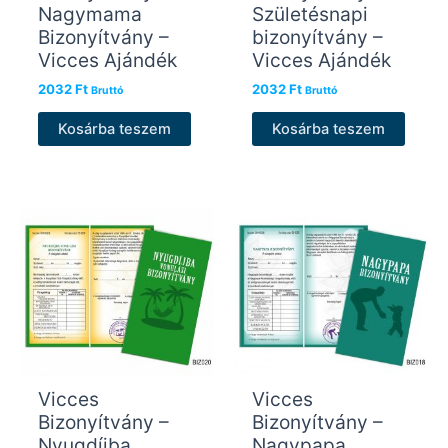
Nagymama
Születésnapi
Bizonyítvány –
bizonyítvány –
Vicces Ajándék
Vicces Ajándék
2032
Ft
2032
Ft
Bruttó
Bruttó
Kosárba teszem
Kosárba teszem
Vicces
Vicces
Bizonyítvány –
Bizonyítvány –
Nyugdíjba
Nagypapa