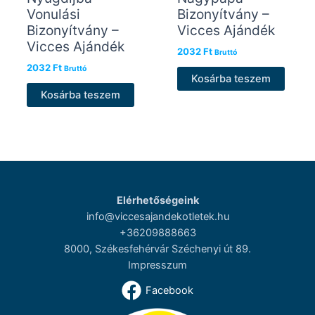
Vonulási
Bizonyítvány –
Bizonyítvány –
Vicces Ajándék
Vicces Ajándék
2032
Ft
Bruttó
2032
Ft
Bruttó
Kosárba teszem
Kosárba teszem
Elérhetőségeink
info@viccesajandekotletek.hu
+36209888663
8000, Székesfehérvár Széchenyi út 89.
Impresszum
Facebook