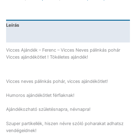
Vicces
Ajándék
mennyiség
Leírás
További információk
Vicces Ajándék – Ferenc – Vicces Neves pálinkás pohár
Vicces ajándékötlet ! Tökéletes ajándék!
Vicces neves pálinkás pohár, vicces ajándékötlet!
Humoros ajándékötlet férfiaknak!
Ajándékozható születésnapra, névnapra!
Szuper partikellék, hiszen névre szóló poharakat adhatsz
vendégeidnek!