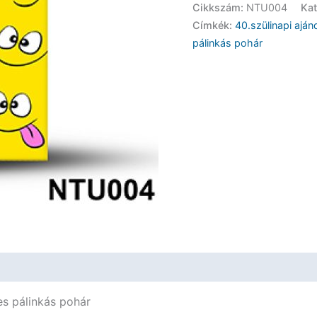
Cikkszám:
NTU004
Kat
Pohár
Címkék:
40.szülinapi aján
-
pálinkás pohár
40
Évembe
került
-
Vicces
Ajándék
mennyiség
s pálinkás pohár