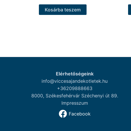
Kosárba teszem
Elérhetőségeink
info@viccesajandekotletek.hu
+36209888663
8000, Székesfehérvár Széchenyi út 89.
Impresszum
Facebook