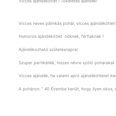
Vicces ajándékötlet ! Tökéletes ajándék!
Vicces neves pálinkás pohár, vicces ajándékötlet!
Humoros ajándékötlet nőknek, férfiaknak !
Ajándékozható születésnapra!
Szuper partikellék, hiszen névre szóló poharaka
Vicces ajándék, ha valami apró ajándékötletet ker
A poháron: ” 40 Évembe került, hogy ilyen okos, 