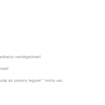
t adhatsz vendégeidnek!
esel!
szép és szerény legyek! ” minta van.