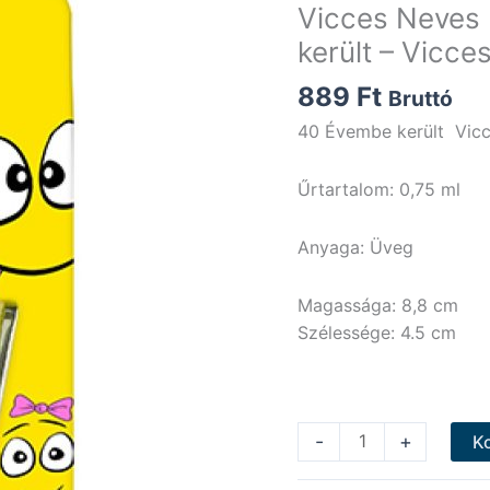
Vicces Neves 
került – Vicce
889
Ft
Bruttó
40 Évembe került Vicc
Űrtartalom: 0,75 ml
Anyaga: Üveg
Magassága: 8,8 cm
Szélessége: 4.5 cm
Vicces
-
+
K
Neves
Pálinkás