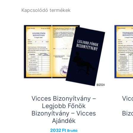
Kapcsolódó termékek
Vicces Bizonyítvány –
Vic
Legjobb Főnök
Bizonyítvány – Vicces
Biz
Ajándék
2032
Ft
Bruttó