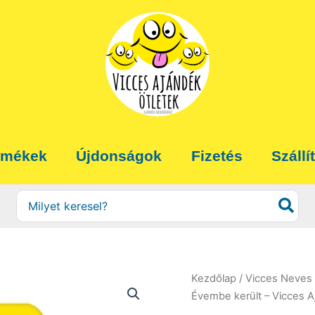
rmékek
Újdonságok
Fizetés
Szállí
Search
for:
Kezdőlap
/
Vicces Neves 
Évembe került – Vicces 