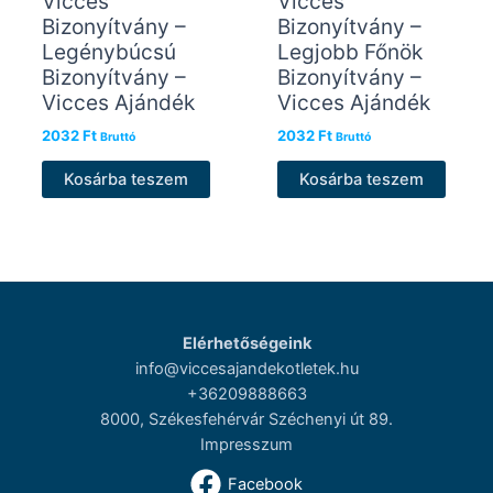
Vicces
Vicces
Bizonyítvány –
Bizonyítvány –
Legénybúcsú
Legjobb Főnök
Bizonyítvány –
Bizonyítvány –
Vicces Ajándék
Vicces Ajándék
2032
Ft
2032
Ft
Bruttó
Bruttó
Kosárba teszem
Kosárba teszem
Elérhetőségeink
info@viccesajandekotletek.hu
+36209888663
8000, Székesfehérvár Széchenyi út 89.
Impresszum
Facebook