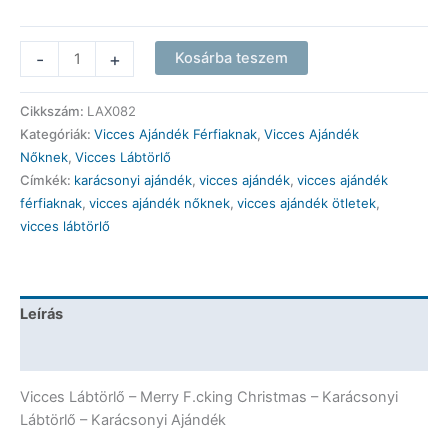
Vicces
-
+
Kosárba teszem
Lábtörlő
Színes
Cikkszám:
LAX082
-
Kategóriák:
Vicces Ajándék Férfiaknak
,
Vicces Ajándék
Merry
Nőknek
,
Vicces Lábtörlő
F.cking
Címkék:
karácsonyi ajándék
,
vicces ajándék
,
vicces ajándék
Christmas
férfiaknak
,
vicces ajándék nőknek
,
vicces ajándék ötletek
,
-
vicces lábtörlő
Karácsonyi
Lábtörlő
-
Karácsonyi
Leírás
Ajándék
mennyiség
További információk
Vicces Lábtörlő – Merry F.cking Christmas – Karácsonyi
Lábtörlő – Karácsonyi Ajándék