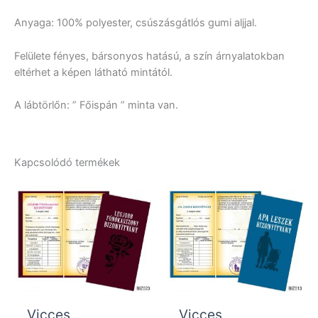
Anyaga: 100% polyester, csúszásgátlós gumi aljjal.
Felülete fényes, bársonyos hatású, a szín árnyalatokban
eltérhet a képen látható mintától.
A lábtörlőn: ” Főispán ” minta van.
Kapcsolódó termékek
Vicces
Vicces