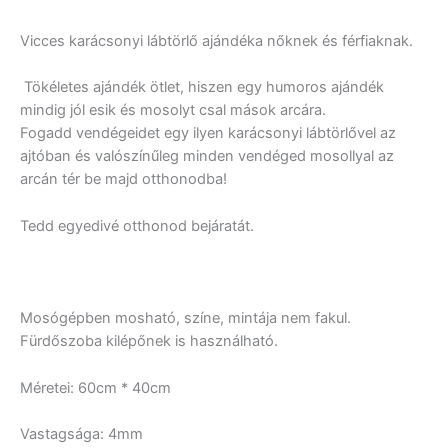
Vicces karácsonyi lábtörlő ajándéka nőknek és férfiaknak.
Tökéletes ajándék ötlet, hiszen egy humoros ajándék
mindig jól esik és mosolyt csal mások arcára.
Fogadd vendégeidet egy ilyen karácsonyi lábtörlővel az
ajtóban és valószínűleg minden vendéged mosollyal az
arcán tér be majd otthonodba!
Tedd egyedivé otthonod bejáratát.
Mosógépben mosható, színe, mintája nem fakul.
Fürdőszoba kilépőnek is használható.
Méretei: 60cm * 40cm
Vastagsága: 4mm