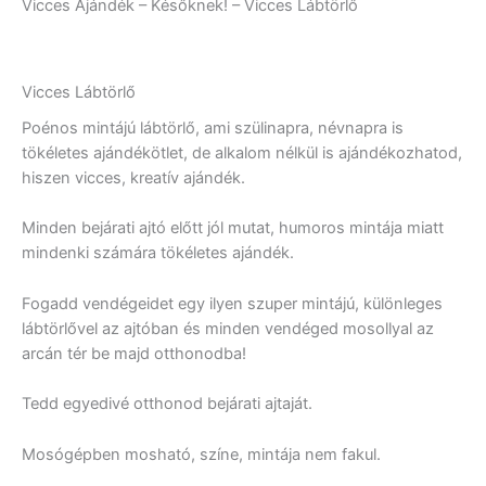
Vicces Ajándék – Későknek! – Vicces Lábtörlő
Vicces Lábtörlő
Poénos mintájú lábtörlő, ami szülinapra, névnapra is
tökéletes ajándékötlet, de alkalom nélkül is ajándékozhatod,
hiszen vicces, kreatív ajándék.
Minden bejárati ajtó előtt jól mutat, humoros mintája miatt
mindenki számára tökéletes ajándék.
Fogadd vendégeidet egy ilyen szuper mintájú, különleges
lábtörlővel az ajtóban és minden vendéged mosollyal az
arcán tér be majd otthonodba!
Tedd egyedivé otthonod bejárati ajtaját.
Mosógépben mosható, színe, mintája nem fakul.