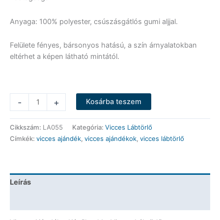
Anyaga: 100% polyester, csúszásgátlós gumi aljjal.
Felülete fényes, bársonyos hatású, a szín árnyalatokban
eltérhet a képen látható mintától.
Vicces
-
+
Kosárba teszem
Lábtörlő
-
Cikkszám:
LA055
Kategória:
Vicces Lábtörlő
Későknek!
Címkék:
vicces ajándék
,
vicces ajándékok
,
vicces lábtörlő
-
Vicces
Ajándék
mennyiség
Leírás
További információk