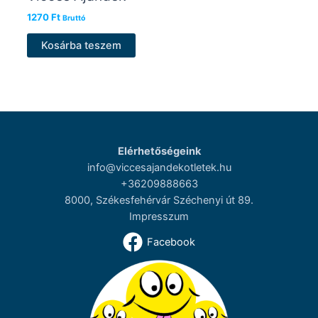
1270
Ft
Bruttó
Kosárba teszem
Elérhetőségeink
info@viccesajandekotletek.hu
+36209888663
8000, Székesfehérvár Széchenyi út 89.
Impresszum
Facebook