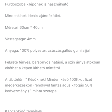
Fürdőszoba kilépőnek is használható.
Mindenkinek ideális ajándékötlet.
Méretei: 60cm * 40cm
Vastagsága: 4mm
Anyaga: 100% polyester, csúszásgátlós gumi aljjal.
Felülete fényes, bársonyos hatású, a szín árnyalatokban
eltérhet a képen látható mintától.
A lábtörlőn: ” Későknek! Minden késő 100ft-ot fizet
megérkezéskor! (rendkívül fantáziadús kifogás 50%
kedvezmény ) ” minta szerepel.
Kapcsolódó termékek