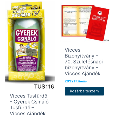
Vicces
Bizonyítvány –
70. Születésnapi
bizonyítvány –
Vicces Ajándék
2032
Ft
Bruttó
Kosárba teszem
Vicces Tusfürdő
– Gyerek Csináló
Tusfürdő –
Vicces Ajándék