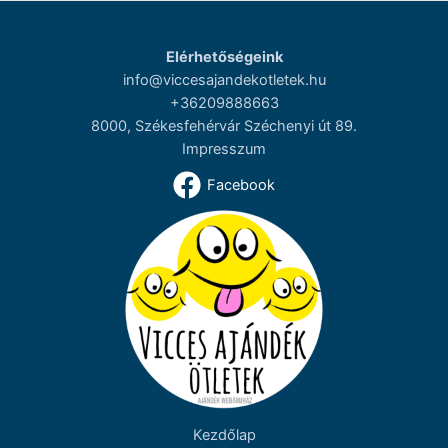
Elérhetőségeink
info@viccesajandekotletek.hu
+36209888663
8000, Székesfehérvár Széchenyi út 89.
Impresszum
Facebook
Kezdőlap