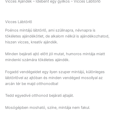
Vicces Ajándék – Idebent egy gyilkos – Vicces Lábtörlő
Vicces Lábtörlő
Poénos mintájú lábtörlő, ami szülinapra, névnapra is
tökéletes ajándékötlet, de alkalom nélkül is ajándékozhatod,
hiszen vicces, kreatív ajándék.
Minden bejárati ajtó előtt jól mutat, humoros mintája miatt
mindenki számára tökéletes ajándék.
Fogadd vendégeidet egy ilyen szuper mintájú, különleges
lábtörlővel az ajtóban és minden vendéged mosollyal az
arcán tér be majd otthonodba!
Tedd egyedivé otthonod bejárati ajtaját.
Mosógépben mosható, színe, mintája nem fakul.