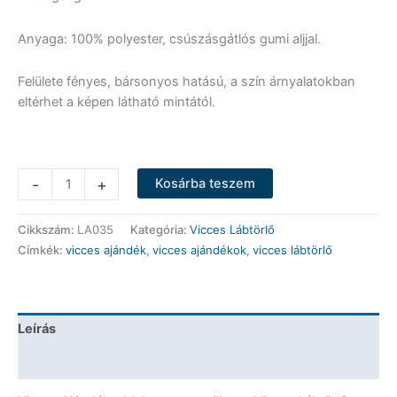
Anyaga: 100% polyester, csúszásgátlós gumi aljjal.
Felülete fényes, bársonyos hatású, a szín árnyalatokban
eltérhet a képen látható mintától.
Vicces
-
+
Kosárba teszem
Lábtörlő
-
Cikkszám:
LA035
Kategória:
Vicces Lábtörlő
Idebent
Címkék:
vicces ajándék
,
vicces ajándékok
,
vicces lábtörlő
egy
gyilkos
-
Vicces
Leírás
Ajándék
mennyiség
További információk