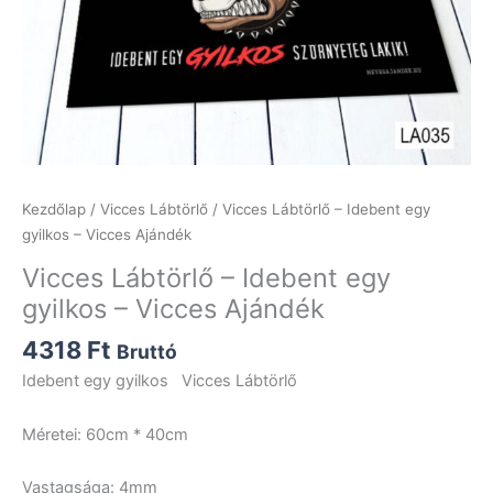
Kezdőlap
/
Vicces Lábtörlő
/ Vicces Lábtörlő – Idebent egy
gyilkos – Vicces Ajándék
Vicces Lábtörlő – Idebent egy
gyilkos – Vicces Ajándék
4318
Ft
Bruttó
Idebent egy gyilkos Vicces Lábtörlő
Méretei: 60cm * 40cm
Vastagsága: 4mm