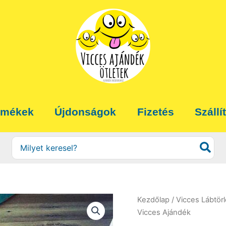
rmékek
Újdonságok
Fizetés
Szállí
Search
for:
Kezdőlap
/
Vicces Lábtörl
Vicces Ajándék