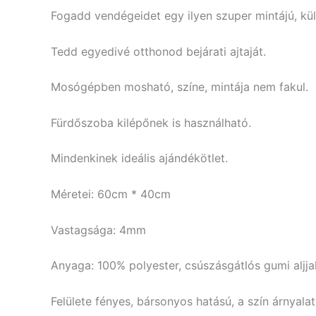
Fogadd vendégeidet egy ilyen szuper mintájú, kü
Tedd egyedivé otthonod bejárati ajtaját.
Mosógépben mosható, színe, mintája nem fakul.
Fürdőszoba kilépőnek is használható.
Mindenkinek ideális ajándékötlet.
Méretei: 60cm * 40cm
Vastagsága: 4mm
Anyaga: 100% polyester, csúszásgátlós gumi aljjal
Felülete fényes, bársonyos hatású, a szín árnyala