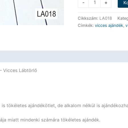
Vicces
-
+
K
Lábtörlő
-
Cikkszám:
LA018
Kate
Belépéshez
Címkék:
vicces ajándék
,
v
titkos
jelszó
csacsi
-
Vicces
Ajándék
– Vicces Lábtörlő
mennyiség
 is tökéletes ajándékötlet, de alkalom nélkül is ajándékozha
tája miatt mindenki számára tökéletes ajándék.