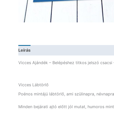
Leírás
További információk
Vicces Ajándék – Belépéshez titkos jelszó csacsi 
Vicces Lábtörlő
Poénos mintájú lábtörlő, ami szülinapra, névnapra
Minden bejárati ajtó előtt jól mutat, humoros min