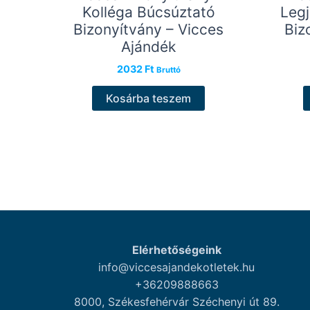
Kolléga Búcsúztató
Leg
Bizonyítvány – Vicces
Biz
Ajándék
2032
Ft
Bruttó
Kosárba teszem
Elérhetőségeink
info@viccesajandekotletek.hu
+36209888663
8000, Székesfehérvár Széchenyi út 89.