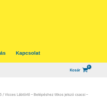
tás
Kapcsolat
Kosár
ő
/ Vicces Lábtörlő – Belépéshez titkos jelszó csacsi –