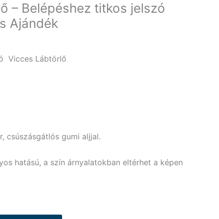
ő – Belépéshez titkos jelszó
es Ajándék
zó Vicces Lábtörlő
 csúszásgátlós gumi aljjal.
yos hatású, a szín árnyalatokban eltérhet a képen