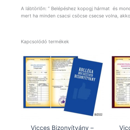
A lábtörlőn: ” Belépéshez kopogj hármat és mond
mert ha minden csacsi csöcse csecse volna, akkor
Kapcsolódó termékek
Vicces Bizonyítvány –
Vic