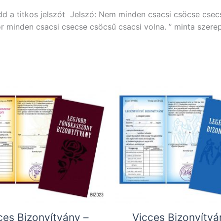
d a titkos jelszót Jelszó: Nem minden csacsi csöcse csec
 minden csacsi csecse csöcsű csacsi volna. ” minta szerep
ces Bizonyítvány –
Vicces Bizonyítvá