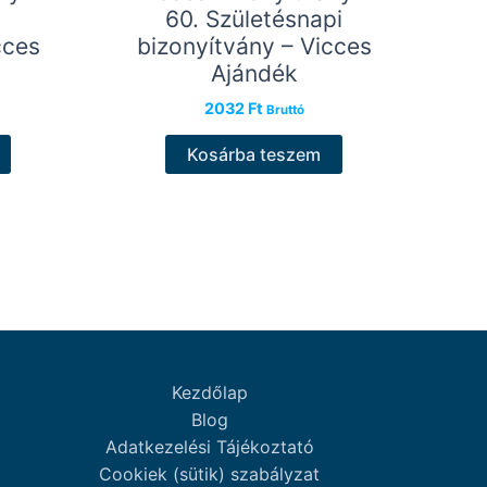
60. Születésnapi
cces
bizonyítvány – Vicces
Ajándék
2032
Ft
Bruttó
Kosárba teszem
Kezdőlap
Blog
Adatkezelési Tájékoztató
Cookiek (sütik) szabályzat