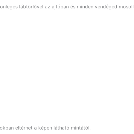
lönleges lábtörlővel az ajtóban és minden vendéged mosoll
.
tokban eltérhet a képen látható mintától.