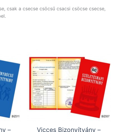
se, csak a csecse csöcsű csacsi csöcse csecse,
el.
ny –
Vicces Bizonyítvány –