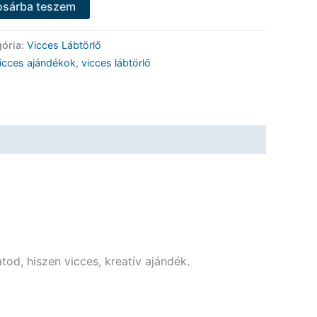
osárba teszem
gória:
Vicces Lábtörlő
icces ajándékok
,
vicces lábtörlő
tod, hiszen vicces, kreatív ajándék.