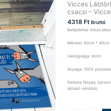
Vicces Lábtörl
csacsi – Vicc
4318
Ft
Bruttó
Belépéshez titkos jels
Méretei: 60cm * 40cm
Vastagsága: 4mm
Anyaga: 100% polyester,
Felülete fényes, bárson
látható mintától.