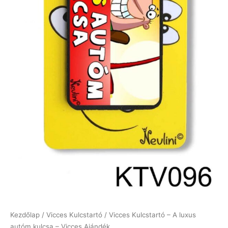
Kezdőlap
/
Vicces Kulcstartó
/ Vicces Kulcstartó – A luxus
autóm kulcsa – Vicces Ajándék