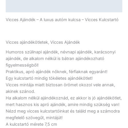
Ajándék
További információk
mennyiség
Vicces Ajándék – A luxus autóm kulcsa – Vicces Kulcstartó
Vicces ajándékötletek, Vicces Ajándék
Humoros szülinapi ajándék, névnapi ajándék, karácsonyi
ajándék, de alkalom nélkül is bátran ajándékozható
figyelmességből!
Praktikus, apró ajándék nőknek, férfiaknak egyaránt!
Egy kulcstartó mindig tökéletes ajándékötlet!
Vicces mintája miatt biztosan örömet okozol vele annak,
akinek szánod.
Ha alkalom nélkül ajándékoznád, ez akkor is jó ajándékötlet,
mert hasznos kis apró ajándék, amire mindig szükség van!
Nézd meg vicces kulcstartóinkat és találd meg a számodra
megfelelő szövegűt, mintájút!
A kulcstartó mérete 7,5 cm