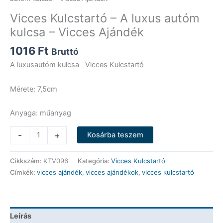
Vicces Kulcstartó – A luxus autóm
kulcsa – Vicces Ajándék
1016
Ft
Bruttó
A luxusautóm kulcsa Vicces Kulcstartó
Mérete: 7,5cm
Anyaga: műanyag
Vicces
-
+
Kosárba teszem
Kulcstartó
-
Cikkszám:
KTV096
Kategória:
Vicces Kulcstartó
A
Címkék:
vicces ajándék
,
vicces ajándékok
,
vicces kulcstartó
luxus
autóm
kulcsa
-
Leírás
Vicces