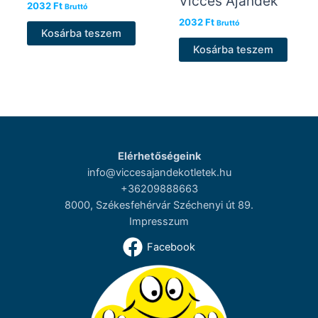
Vicces Ajándék
2032
Ft
Bruttó
2032
Ft
Bruttó
Kosárba teszem
Kosárba teszem
Elérhetőségeink
info@viccesajandekotletek.hu
+36209888663
8000, Székesfehérvár Széchenyi út 89.
Impresszum
Facebook