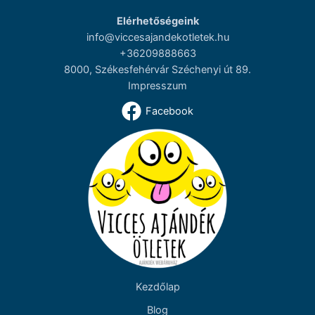
Elérhetőségeink
info@viccesajandekotletek.hu
+36209888663
8000, Székesfehérvár Széchenyi út 89.
Impresszum
Facebook
Kezdőlap
Blog