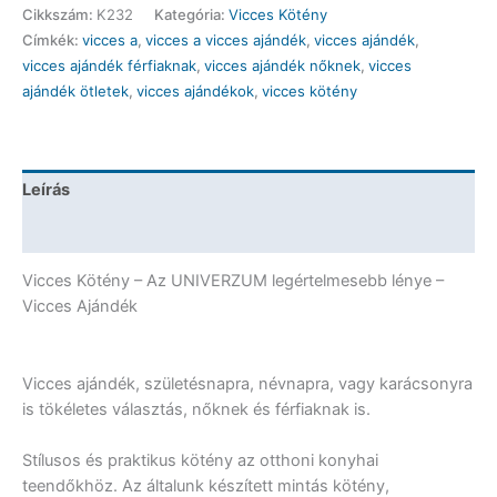
-
Cikkszám:
K232
Kategória:
Vicces Kötény
Az
Címkék:
vicces a
,
vicces a vicces ajándék
,
vicces ajándék
,
UNIVERZUM
vicces ajándék férfiaknak
,
vicces ajándék nőknek
,
vicces
legértelmesebb
ajándék ötletek
,
vicces ajándékok
,
vicces kötény
lénye
–
Vicces
Ajándék
Leírás
mennyiség
További információk
Vicces Kötény – Az UNIVERZUM legértelmesebb lénye –
Vicces Ajándék
Vicces ajándék, születésnapra, névnapra, vagy karácsonyra
is tökéletes választás, nőknek és férfiaknak is.
Stílusos és praktikus kötény az otthoni konyhai
teendőkhöz. Az általunk készített mintás kötény,