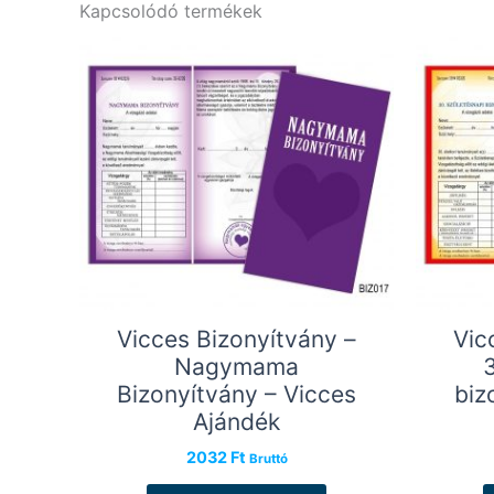
Kapcsolódó termékek
Vicces Bizonyítvány –
Vic
Nagymama
Bizonyítvány – Vicces
biz
Ajándék
2032
Ft
Bruttó