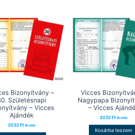
ces Bizonyítvány –
Vicces Bizonyítvá
30. Születésnapi
Nagypapa Bizonyí
onyítvány – Vicces
– Vicces Ajánd
Ajándék
2032
Ft
Bruttó
2032
Ft
Bruttó
Kosárba teszem