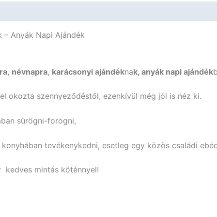
k – Anyák Napi Ajándék
ra
,
névnapra
,
karácsonyi ajándék
na
k, anyák napi ajándék
b
el okozta szennyeződéstől, ezenkívül még jól is néz ki.
ában sürögni-forogni,
 a konyhában tevékenykedni, esetleg egy közös családi ebé
 kedves mintás köténnyel!