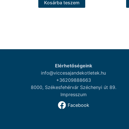
Kosárba teszem
Elérhetőségeink
info@viccesajandekotletek.hu
+36209888663
8000, Székesfehérvár Széchenyi út 89.
Impresszum
Facebook