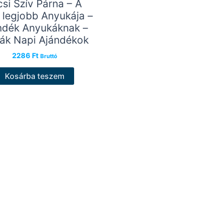
csi Szív Párna – A
g legjobb Anyukája –
ndék Anyukáknak –
ák Napi Ajándékok
2286
Ft
Bruttó
Kosárba teszem