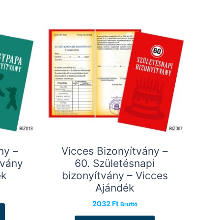
ny –
Vicces Bizonyítvány –
tvány
60. Születésnapi
ék
bizonyítvány – Vicces
Ajándék
2032
Ft
Bruttó