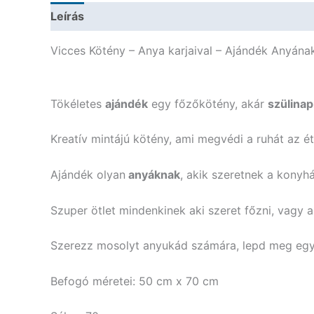
Leírás
További információk
Vicces Kötény – Anya karjaival – Ajándék Anyána
Tökéletes
ajándék
egy főzőkötény, akár
szülinap
Kreatív mintájú kötény, ami megvédi a ruhát az ét
Ajándék olyan
anyáknak
, akik szeretnek a konyh
Szuper ötlet mindenkinek aki szeret főzni, vagy
Szerezz mosolyt anyukád számára, lepd meg egy
Befogó méretei: 50 cm x 70 cm