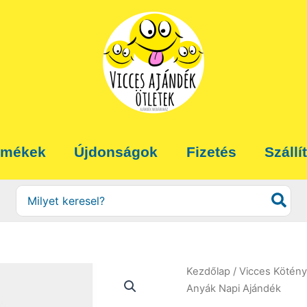
rmékek
Újdonságok
Fizetés
Szállí
Search
for:
Kezdőlap
/
Vicces Kötény
Anyák Napi Ajándék