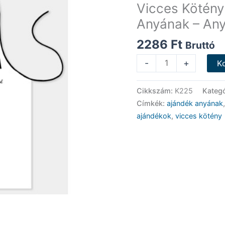
Vicces Kötény 
Anyának – Any
2286
Ft
Bruttó
Vicces
-
+
K
Kötény
-
Cikkszám:
K225
Kategó
Anya
Címkék:
ajándék anyának
karjaival
ajándékok
,
vicces kötény
-
Ajándék
Anyának
-
Anyák
Napi
Ajándék
mennyiség