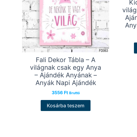
Ki
vilá
Ajá
Any
Fali Dekor Tábla – A
világnak csak egy Anya
– Ajándék Anyának –
Anyák Napi Ajándék
3556
Ft
Bruttó
Kosárba teszem