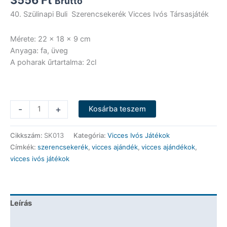
Bruttó
40. Szülinapi Buli Szerencsekerék Vicces Ivós Társasjáték
Mérete: 22 x 18 x 9 cm
Anyaga: fa, üveg
A poharak űrtartalma: 2cl
Vicces
-
+
Kosárba teszem
Ivós
Játékok
Cikkszám:
SK013
Kategória:
Vicces Ivós Játékok
-
Címkék:
szerencsekerék
,
vicces ajándék
,
vicces ajándékok
,
40.
vicces ivós játékok
Szülinapi
Buli
Szerencsekerék
-
Leírás
Vicces
Ajándék
További információk