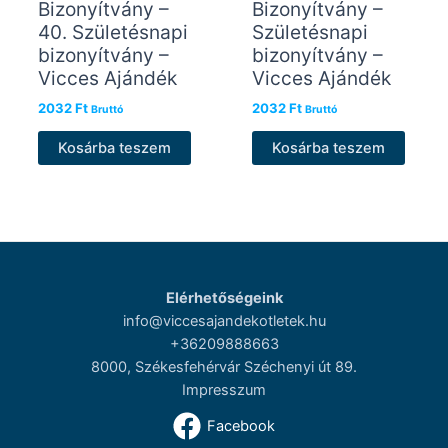
Bizonyítvány –
Bizonyítvány –
40. Születésnapi
Születésnapi
bizonyítvány –
bizonyítvány –
Vicces Ajándék
Vicces Ajándék
2032
Ft
2032
Ft
Bruttó
Bruttó
Kosárba teszem
Kosárba teszem
Elérhetőségeink
info@viccesajandekotletek.hu
+36209888663
8000, Székesfehérvár Széchenyi út 89.
Impresszum
Facebook