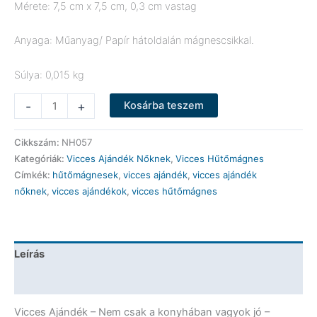
Mérete: 7,5 cm x 7,5 cm, 0,3 cm vastag
Anyaga: Műanyag/ Papír hátoldalán mágnescsikkal.
Súlya: 0,015 kg
Vicces
-
+
Kosárba teszem
Hűtőmágnes
-
Cikkszám:
NH057
Nem
Kategóriák:
Vicces Ajándék Nőknek
,
Vicces Hűtőmágnes
csak
Címkék:
hűtőmágnesek
,
vicces ajándék
,
vicces ajándék
a
nőknek
,
vicces ajándékok
,
vicces hűtőmágnes
konyhában
vagyok
jó
-
Leírás
Vicces
Ajándék
További információk
mennyiség
Vicces Ajándék – Nem csak a konyhában vagyok jó –