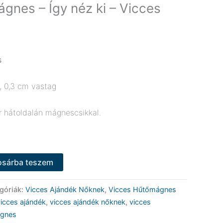
gnes – Így néz ki – Vicces
s
, 0,3 cm vastag
 hátoldalán mágnescsikkal.
osárba teszem
góriák:
Vicces Ajándék Nőknek
,
Vicces Hűtőmágnes
vicces ajándék
,
vicces ajándék nőknek
,
vicces
ágnes