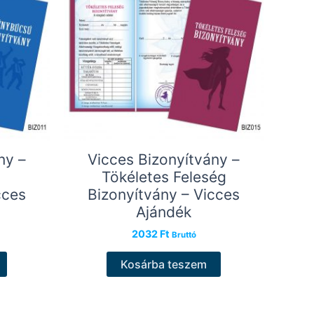
ny –
Vicces Bizonyítvány –
Tökéletes Feleség
cces
Bizonyítvány – Vicces
Ajándék
2032
Ft
Bruttó
Kosárba teszem