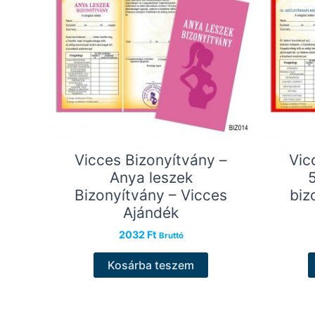
Vicces Bizonyítvány –
Vic
Anya leszek
Bizonyítvány – Vicces
biz
Ajándék
2032
Ft
Bruttó
Kosárba teszem