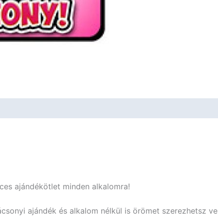
-
Vicces
Ajándék
mennyiség
cces ajándékötlet minden alkalomra!
ácsonyi ajándék és alkalom nélkül is örömet szerezhetsz ve