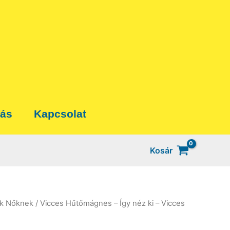
tás
Kapcsolat
Kosár
ék Nőknek
/ Vicces Hűtőmágnes – Így néz ki – Vicces