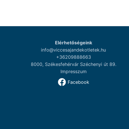
Elérhetőségeink
info@viccesajandekotletek.hu
+36209888663
8000, Székesfehérvár Széchenyi út 89.
Impresszum
Facebook