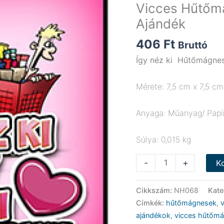
Vicces Hűtőmá
Ajándék
406
Ft
Bruttó
Így néz ki Hűtőmágne
Mérete: 7,5 cm x 7,5 cm
Anyaga: Műanyag/ Papír
Súlya: 0,015 kg
Vicces
-
+
K
Hűtőmágnes
-
Cikkszám:
NH068
Kate
Így
Címkék:
hűtőmágnesek
,
néz
ajándékok
,
vicces hűtőm
ki