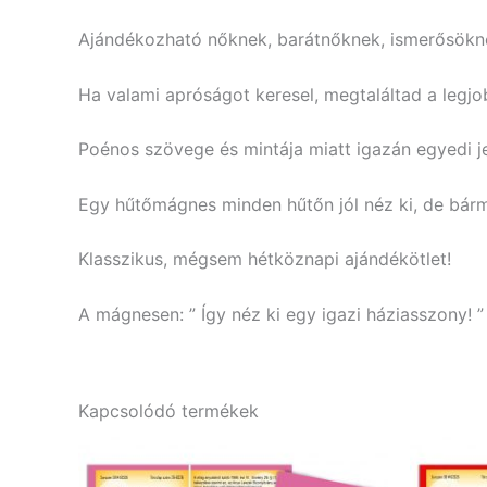
Ajándékozható nőknek, barátnőknek, ismerősökn
Ha valami apróságot keresel, megtaláltad a legjo
Poénos szövege és mintája miatt igazán egyedi jel
Egy hűtőmágnes minden hűtőn jól néz ki, de bármely
Klasszikus, mégsem hétköznapi ajándékötlet!
A mágnesen: ” Így néz ki egy igazi háziasszony!
”
Kapcsolódó termékek