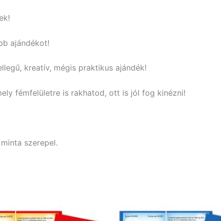
ek!
bb ajándékot!
legű, kreatív, mégis praktikus ajándék!
 fémfelületre is rakhatod, ott is jól fog kinézni!
 minta szerepel.