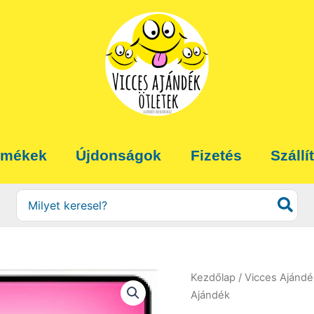
rmékek
Újdonságok
Fizetés
Szállí
Search
for:
Kezdőlap
/
Vicces Ajánd
Ajándék