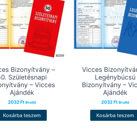
ces Bizonyítvány –
Vicces Bizonyítvá
50. Születésnapi
Legénybúcsú
onyítvány – Vicces
Bizonyítvány – Vi
Ajándék
Ajándék
2032
Ft
2032
Ft
Bruttó
Bruttó
Kosárba teszem
Kosárba teszem