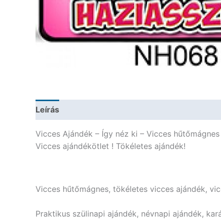
Leírás
További információk
Vicces Ajándék – Így néz ki – Vicces hűtőmágnes
Vicces ajándékötlet ! Tökéletes ajándék!
Vicces hűtőmágnes, tökéletes vicces ajándék, vi
Praktikus szülinapi ajándék, névnapi ajándék, kar