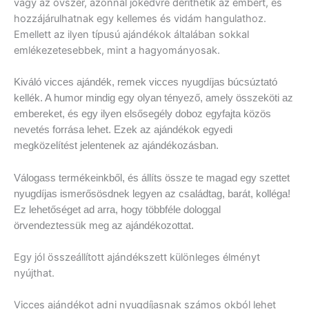
vagy az óvszer, azonnal jókedvre deríthetik az embert, és
hozzájárulhatnak egy kellemes és vidám hangulathoz.
Emellett az ilyen típusú ajándékok általában sokkal
emlékezetesebbek, mint a hagyományosak.
Kiváló vicces ajándék, remek vicces nyugdíjas búcsúztató
kellék. A humor mindig egy olyan tényező, amely összeköti az
embereket, és egy ilyen elsősegély doboz egyfajta közös
nevetés forrása lehet. Ezek az ajándékok egyedi
megközelítést jelentenek az ajándékozásban.
Válogass termékeinkből, és állíts össze te magad egy szettet
nyugdíjas ismerősösdnek legyen az családtag, barát, kolléga!
Ez lehetőséget ad arra, hogy többféle dologgal
örvendeztessük meg az ajándékozottat.
Egy jól összeállított ajándékszett különleges élményt
nyújthat.
Vicces ajándékot adni nyugdíjasnak számos okból lehet