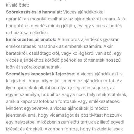
kiváló ötlet:
Szórakozás és jó hangulat:
Vicces ajándékokkal
garantáltan mosolyt csalhatsz az ajándékozott arcára. A jó
hangulat és nevetés mindig jól jön, és egy vicces ajándék
ezt biztosan előidézi.
Emlékezetes pillanatok:
A humoros ajándékok gyakran
emlékezetesek maradnak az emberek számára. Akár
barátokról, családtagokról, vagy kollégákról van szó, egy
vicces ajándékhoz kötődő poénok és történetek hosszú
időn át szórakoztathatnak.
Személyes kapcsolat kifejezése:
A vicces ajándék azt is
kifejezheti, hogy milyen jól ismered az ajándékozottat. Az
ilyen ajándékok általában olyan jellegzetességekre, az
egyén személye, hobbihoz vagy vicces helyzetekre utalnak,
amik a kapcsolatotokban fontosak vagy emlékezetesek.
Mindent egybevetve, a vicces ajándékok jó módot
jelentenek arra, hogy vidámságot és pozitivitást hozzunk
egy helyzetbe, miközben szem előtt tartjuk az illető egyedi
ízlését és érdekeit. Azonban fontos, hogy tiszteletteljesek