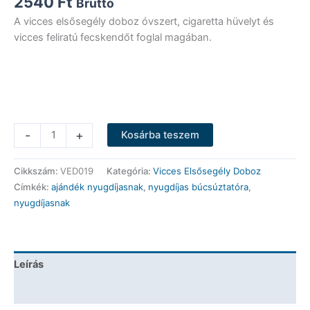
2540
Ft
Bruttó
A vicces elsősegély doboz óvszert, cigaretta hüvelyt és
vicces feliratú fecskendőt foglal magában.
Vicces
-
+
Kosárba teszem
Elsősegély
Doboz
Cikkszám:
VED019
Kategória:
Vicces Elsősegély Doboz
-
Címkék:
ajándék nyugdíjasnak
,
nyugdíjas búcsúztatóra
,
Nyugdíjas
nyugdíjasnak
Elsősegély
Doboz
-
Ajándék
Leírás
Nyugdíjasnak
mennyiség
További információk