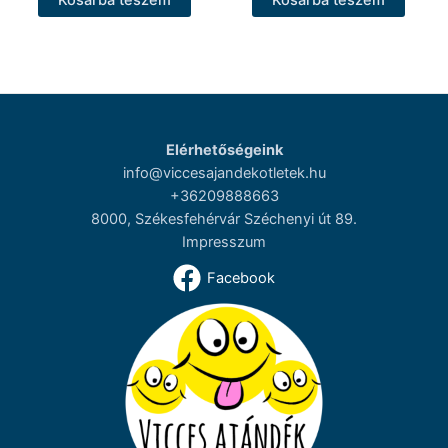
Kosárba teszem
Kosárba teszem
Elérhetőségeink
info@viccesajandekotletek.hu
+36209888663
8000, Székesfehérvár Széchenyi út 89.
Impresszum
Facebook