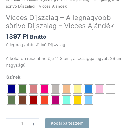
sörivó Díjszalag – Vicces Ajándék
Vicces Díjszalag – A legnagyobb
sörivó Díjszalag – Vicces Ajándék
1397
Ft
Bruttó
A legnagyobb sörivó Díjszalag
A kokárda rész átmérője 11,3 cm , a szalaggal együtt 26 cm
nagyságú.
Színek
Vicces
-
+
Kosárba teszem
Díjszalag