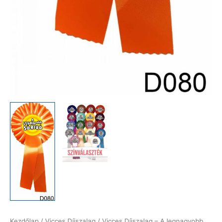
Kezdőlap
/
Vicces Díjszalag
/ Vicces Díjszalag – A legnagyobb