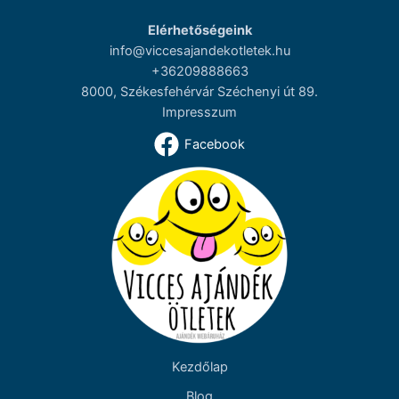
Elérhetőségeink
info@viccesajandekotletek.hu
+36209888663
8000, Székesfehérvár Széchenyi út 89.
Impresszum
Facebook
Kezdőlap
Blog