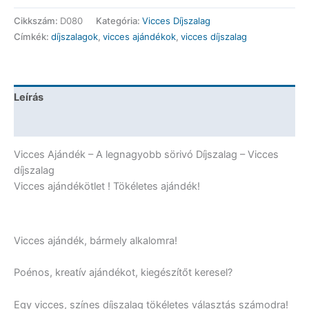
-
Cikkszám:
D080
Kategória:
Vicces Díjszalag
A
Címkék:
díjszalagok
,
vicces ajándékok
,
vicces díjszalag
legnagyobb
sörivó
Díjszalag
-
Leírás
Vicces
Ajándék
További információk
mennyiség
Vicces Ajándék – A legnagyobb sörivó Díjszalag – Vicces
díjszalag
Vicces ajándékötlet ! Tökéletes ajándék!
Vicces ajándék, bármely alkalomra!
Poénos, kreatív ajándékot, kiegészítőt keresel?
Egy vicces, színes díjszalag tökéletes választás számodra!