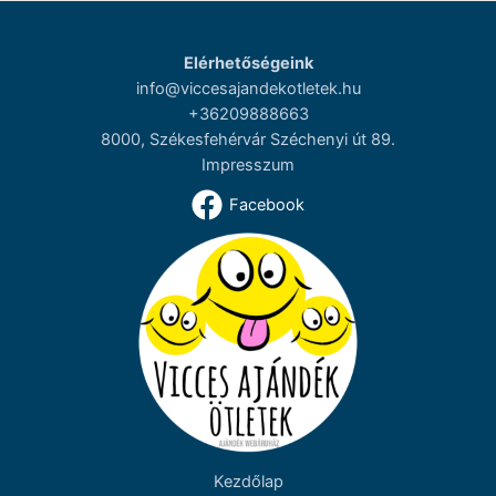
Elérhetőségeink
info@viccesajandekotletek.hu
+36209888663
8000, Székesfehérvár Széchenyi út 89.
Impresszum
Facebook
Kezdőlap