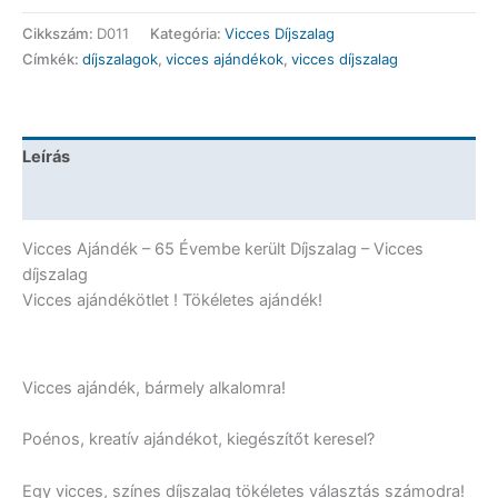
-
Cikkszám:
D011
Kategória:
Vicces Díjszalag
65
Címkék:
díjszalagok
,
vicces ajándékok
,
vicces díjszalag
Évembe
került
-
Vicces
Leírás
Ajándék
mennyiség
További információk
Vicces Ajándék – 65 Évembe került Díjszalag – Vicces
díjszalag
Vicces ajándékötlet ! Tökéletes ajándék!
Vicces ajándék, bármely alkalomra!
Poénos, kreatív ajándékot, kiegészítőt keresel?
Egy vicces, színes díjszalag tökéletes választás számodra!