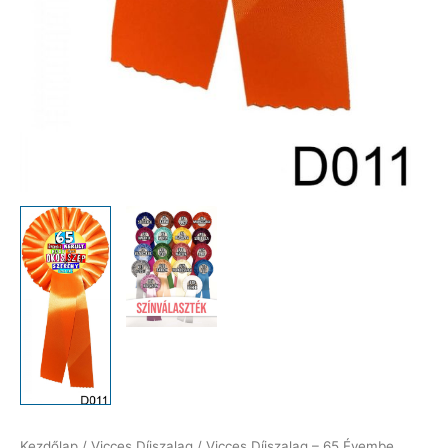
Kezdőlap
/
Vicces Díjszalag
/ Vicces Díjszalag – 65 Évembe