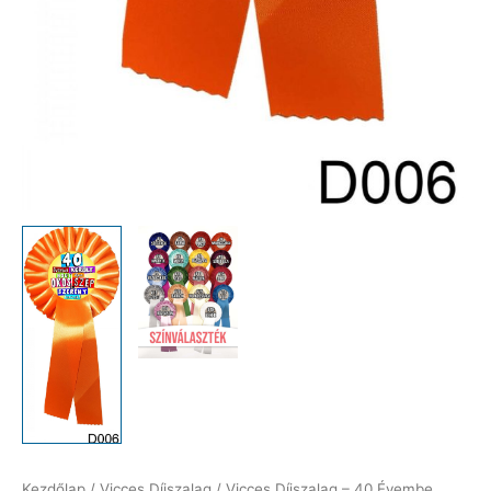
Kezdőlap
/
Vicces Díjszalag
/ Vicces Díjszalag – 40 Évembe