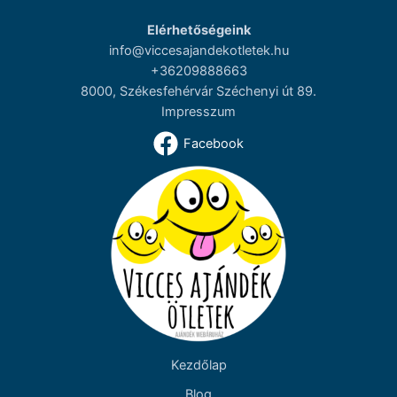
Elérhetőségeink
info@viccesajandekotletek.hu
+36209888663
8000, Székesfehérvár Széchenyi út 89.
Impresszum
Facebook
Kezdőlap
Blog