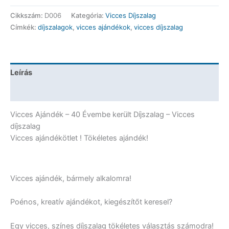
-
Cikkszám:
D006
Kategória:
Vicces Díjszalag
40
Címkék:
díjszalagok
,
vicces ajándékok
,
vicces díjszalag
Évembe
került
-
Vicces
Leírás
Ajándék
mennyiség
További információk
Vicces Ajándék – 40 Évembe került Díjszalag – Vicces
díjszalag
Vicces ajándékötlet ! Tökéletes ajándék!
Vicces ajándék, bármely alkalomra!
Poénos, kreatív ajándékot, kiegészítőt keresel?
Egy vicces, színes díjszalag tökéletes választás számodra!