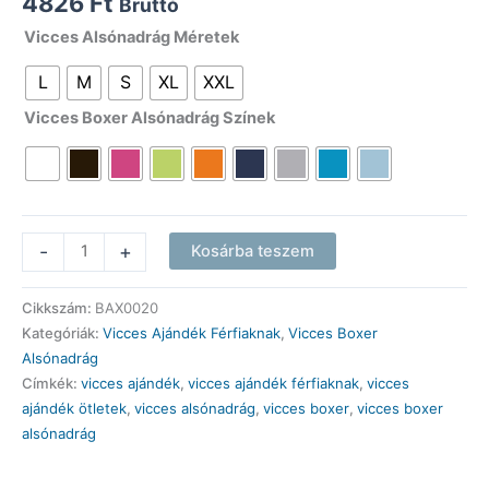
4826
Ft
Bruttó
Vicces Alsónadrág Méretek
L
M
S
XL
XXL
Vicces Boxer Alsónadrág Színek
Vicces
-
+
Kosárba teszem
Boxer
Alsónadrág
Cikkszám:
BAX0020
-
Kategóriák:
Vicces Ajándék Férfiaknak
,
Vicces Boxer
Dabbelő
Alsónadrág
unikornis
Címkék:
vicces ajándék
,
vicces ajándék férfiaknak
,
vicces
-
ajándék ötletek
,
vicces alsónadrág
,
vicces boxer
,
vicces boxer
Vicces
alsónadrág
Ajándék
Férfiaknak