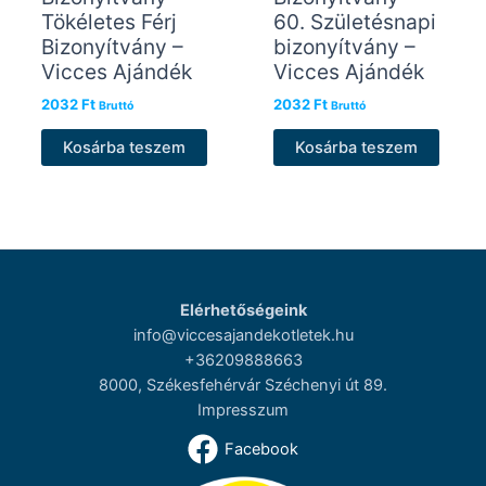
Tökéletes Férj
60. Születésnapi
Bizonyítvány –
bizonyítvány –
Vicces Ajándék
Vicces Ajándék
2032
Ft
2032
Ft
Bruttó
Bruttó
Kosárba teszem
Kosárba teszem
Elérhetőségeink
info@viccesajandekotletek.hu
+36209888663
8000, Székesfehérvár Széchenyi út 89.
Impresszum
Facebook