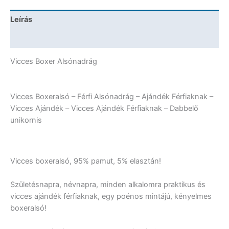
mennyiség
Leírás
További információk
Vicces Boxer Alsónadrág
Vicces Boxeralsó – Férfi Alsónadrág – Ajándék Férfiaknak –
Vicces Ajándék – Vicces Ajándék Férfiaknak – Dabbelő
unikornis
Vicces boxeralsó, 95% pamut, 5% elasztán!
Születésnapra, névnapra, minden alkalomra praktikus és
vicces ajándék férfiaknak, egy poénos mintájú, kényelmes
boxeralsó!