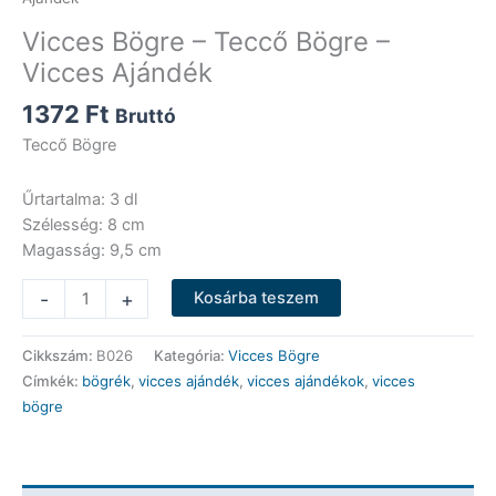
Vicces Bögre – Teccő Bögre –
Vicces Ajándék
1372
Ft
Bruttó
Teccő Bögre
Űrtartalma: 3 dl
Szélesség: 8 cm
Magasság: 9,5 cm
Vicces
-
+
Kosárba teszem
Bögre
-
Cikkszám:
B026
Kategória:
Vicces Bögre
Teccő
Címkék:
bögrék
,
vicces ajándék
,
vicces ajándékok
,
vicces
Bögre
bögre
-
Vicces
Ajándék
mennyiség