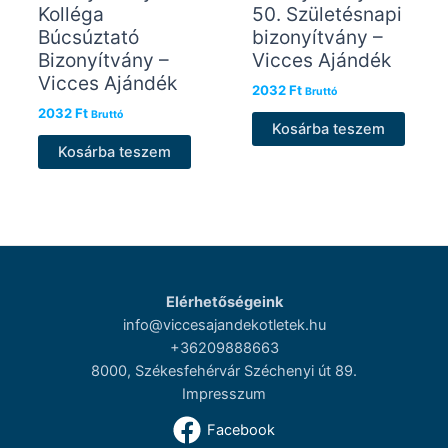
Kolléga
50. Születésnapi
Búcsúztató
bizonyítvány –
Bizonyítvány –
Vicces Ajándék
Vicces Ajándék
2032
Ft
Bruttó
2032
Ft
Bruttó
Kosárba teszem
Kosárba teszem
Elérhetőségeink
info@viccesajandekotletek.hu
+36209888663
8000, Székesfehérvár Széchenyi út 89.
Impresszum
Facebook