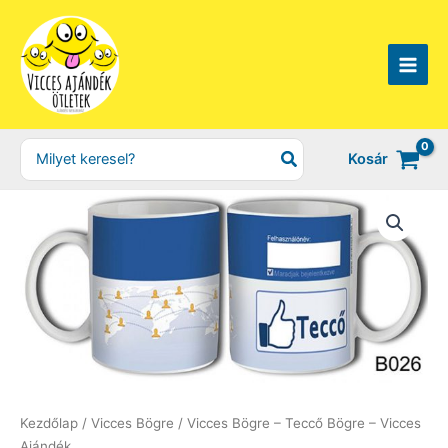
Skip
to
content
Search
Kosár
for:
Kezdőlap
/
Vicces Bögre
/ Vicces Bögre – Teccő Bögre – Vicces
Ajándék