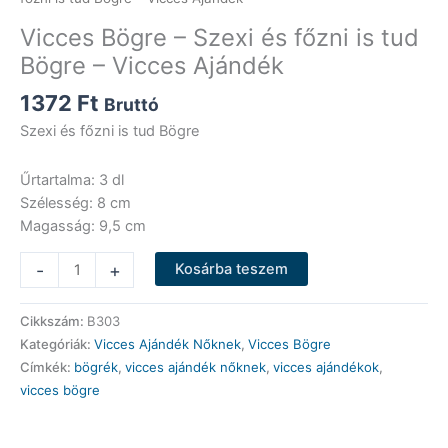
Vicces Bögre – Szexi és főzni is tud
Bögre – Vicces Ajándék
1372
Ft
Bruttó
Szexi és főzni is tud Bögre
Űrtartalma: 3 dl
Szélesség: 8 cm
Magasság: 9,5 cm
Vicces
-
+
Kosárba teszem
Bögre
-
Cikkszám:
B303
Szexi
Kategóriák:
Vicces Ajándék Nőknek
,
Vicces Bögre
és
Címkék:
bögrék
,
vicces ajándék nőknek
,
vicces ajándékok
,
főzni
vicces bögre
is
tud
Bögre