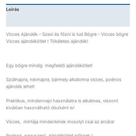
-
Leírás
Vicces
Ajándék
További információk
mennyiség
Vicces Ajándék – Szexi és főzni is tud Bögre – Vicces bögre
Vicces ajándékötlet ! Tökéletes ajándék!
Egy bögre mindig megfelelő ajándékötlet!
Szülinapra, névnapra, bármely alkalomra vicces, poénos
ajándék lehet!
Praktikus, mindennapi használatra is alkalmas, viszont
kiválóan használható díszként is!
Vicces, mintája mindenkinek mosolyt csal az arcára!
Poénos, nagyszerű ajándékötlet nőknek !