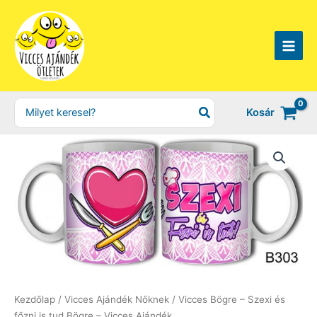
Skip
to
content
Search
Kosár
for:
Kezdőlap
/
Vicces Ajándék Nőknek
/ Vicces Bögre – Szexi és
főzni is tud Bögre – Vicces Ajándék