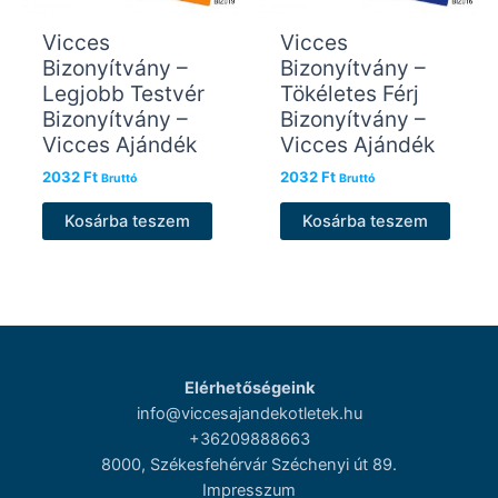
Vicces
Vicces
Bizonyítvány –
Bizonyítvány –
Legjobb Testvér
Tökéletes Férj
Bizonyítvány –
Bizonyítvány –
Vicces Ajándék
Vicces Ajándék
2032
Ft
2032
Ft
Bruttó
Bruttó
Kosárba teszem
Kosárba teszem
Elérhetőségeink
info@viccesajandekotletek.hu
+36209888663
8000, Székesfehérvár Széchenyi út 89.
Impresszum