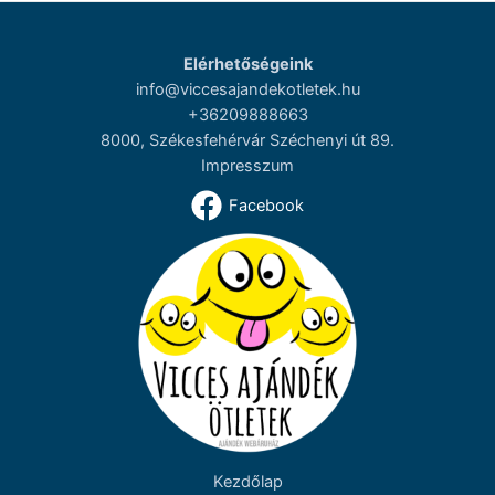
Elérhetőségeink
info@viccesajandekotletek.hu
+36209888663
8000, Székesfehérvár Széchenyi út 89.
Impresszum
Facebook
Kezdőlap