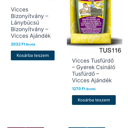
Vicces
Bizonyítvány –
Lánybúcsú
Bizonyítvány –
Vicces Ajándék
2032
Ft
Bruttó
Kosárba teszem
Vicces Tusfürdő
– Gyerek Csináló
Tusfürdő –
Vicces Ajándék
1270
Ft
Bruttó
Kosárba teszem