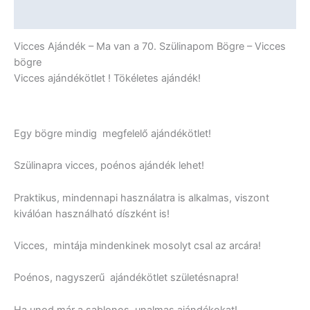
-
További információk
Vicces
Ajándék
Vicces Ajándék – Ma van a 70. Szülinapom Bögre – Vicces
mennyiség
bögre
Vicces ajándékötlet ! Tökéletes ajándék!
Egy bögre mindig megfelelő ajándékötlet!
Szülinapra vicces, poénos ajándék lehet!
Praktikus, mindennapi használatra is alkalmas, viszont
kiválóan használható díszként is!
Vicces, mintája mindenkinek mosolyt csal az arcára!
Poénos, nagyszerű ajándékötlet születésnapra!
Ha unod már a sablonos, unalmas ajándékokat!