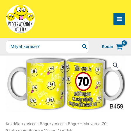
Skip
to
content
Search
Kosár
for:
Kezdőlap
/
Vicces Bögre
/ Vicces Bögre – Ma van a 70.
Szülinapom Bögre – Vicces Ajándék