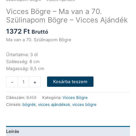
Vicces Bögre – Ma van a 70.
Szülinapom Bögre – Vicces Ajándék
1372
Ft
Bruttó
Ma van a 70. Szülinapom Bögre
Űrtartalma: 3 dl
Szélesség: 8 cm
Magasság: 9,5 cm
Vicces
-
+
Kosárba teszem
Bögre
-
Cikkszám:
B459
Kategória:
Vicces Bögre
Ma
Címkék:
bögrék
,
vicces ajándékok
,
vicces bögre
van
a
70.
Szülinapom
Leírás
Bögre