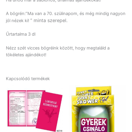
A bögrén:”Ma van a 70. szülinapom, és még mindig nagyon
” minta szerepel.
jól nézek ki!
Űrtartalma 3 dl
Nézz szét vicces bögréink között, hogy megtaláld a
tökéletes ajándékot!
Kapcsolódó termékek