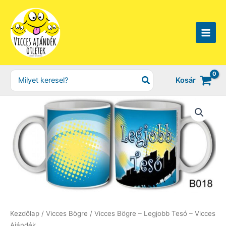
Skip
to
content
Search
Kosár
for:
Kezdőlap
/
Vicces Bögre
/ Vicces Bögre – Legjobb Tesó – Vicces
Ajándék