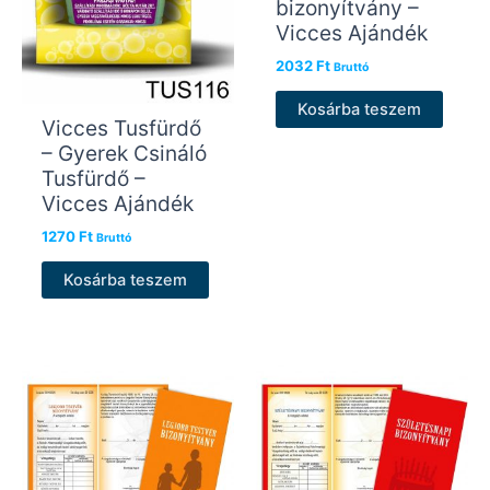
bizonyítvány –
Vicces Ajándék
2032
Ft
Bruttó
Kosárba teszem
Vicces Tusfürdő
– Gyerek Csináló
Tusfürdő –
Vicces Ajándék
1270
Ft
Bruttó
Kosárba teszem