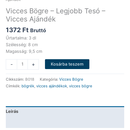
Vicces Bögre – Legjobb Tesó –
Vicces Ajándék
1372
Ft
Bruttó
Űrtartalma: 3 dl
Szélesség: 8 cm
Magasság: 9,5 cm
Vicces
-
+
Kosárba teszem
Bögre
-
Cikkszám:
B018
Kategória:
Vicces Bögre
Legjobb
Címkék:
bögrék
,
vicces ajándékok
,
vicces bögre
Tesó
-
Vicces
Ajándék
Leírás
mennyiség
További információk