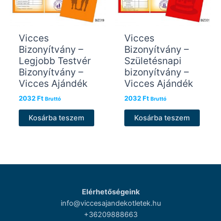
Vicces
Vicces
Bizonyítvány –
Bizonyítvány –
Legjobb Testvér
Születésnapi
Bizonyítvány –
bizonyítvány –
Vicces Ajándék
Vicces Ajándék
2032
Ft
2032
Ft
Bruttó
Bruttó
Kosárba teszem
Kosárba teszem
Elérhetőségeink
info@viccesajandekotletek.hu
+36209888663