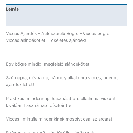
mennyiség
Leírás
További információk
Vicces Ajándék – Autószerelő Bögre – Vicces bögre
Vicces ajándékötlet ! Tökéletes ajándék!
Egy bögre mindig megfelelő ajándékötlet!
Szülinapra, névnapra, bármely alkalomra vicces, poénos
ajándék lehet!
Praktikus, mindennapi használatra is alkalmas, viszont
kiválóan használható díszként is!
Vicces, mintája mindenkinek mosolyt csal az arcára!
Poénos, nagyszerű ajándékötlet férfiaknak,