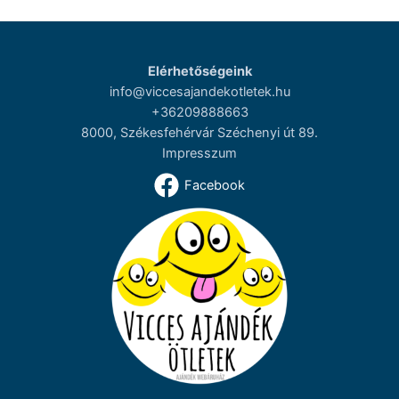
Elérhetőségeink
info@viccesajandekotletek.hu
+36209888663
8000, Székesfehérvár Széchenyi út 89.
Impresszum
Facebook