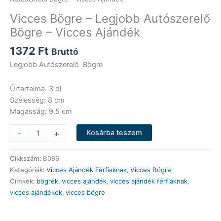
Vicces Bögre – Legjobb Autószerelő
Bögre – Vicces Ajándék
1372
Ft
Bruttó
Legjobb Autószerelő Bögre
Űrtartalma: 3 dl
Szélesség: 8 cm
Magasság: 9,5 cm
Vicces
-
+
Kosárba teszem
Bögre
-
Cikkszám:
B086
Legjobb
Kategóriák:
Vicces Ajándék Férfiaknak
,
Vicces Bögre
Autószerelő
Címkék:
bögrék
,
vicces ajándék
,
vicces ajándék férfiaknak
,
Bögre
vicces ajándékok
,
vicces bögre
-
Vicces
Ajándék