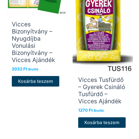
Vicces
Bizonyítvány –
Nyugdíjba
Vonulási
Bizonyítvány –
Vicces Ajándék
2032
Ft
Bruttó
Vicces Tusfürdő
Kosárba teszem
– Gyerek Csináló
Tusfürdő –
Vicces Ajándék
1270
Ft
Bruttó
Kosárba teszem