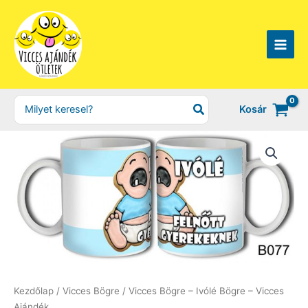
Skip
to
content
Search
Kosár
for:
Kezdőlap
/
Vicces Bögre
/ Vicces Bögre – Ivólé Bögre – Vicces
Ajándék