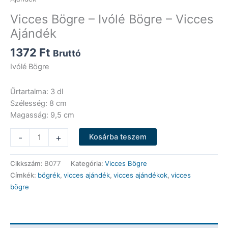
Vicces Bögre – Ivólé Bögre – Vicces
Ajándék
1372
Ft
Bruttó
Ivólé Bögre
Űrtartalma: 3 dl
Szélesség: 8 cm
Magasság: 9,5 cm
Vicces
-
+
Kosárba teszem
Bögre
-
Cikkszám:
B077
Kategória:
Vicces Bögre
Ivólé
Címkék:
bögrék
,
vicces ajándék
,
vicces ajándékok
,
vicces
Bögre
bögre
-
Vicces
Ajándék
mennyiség