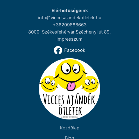
Elérhetőségeink
info@viccesajandekotletek.hu
+36209888663
8000, Székesfehérvár Széchenyi út 89.
Impresszum
Facebook
Kezdőlap
Blog