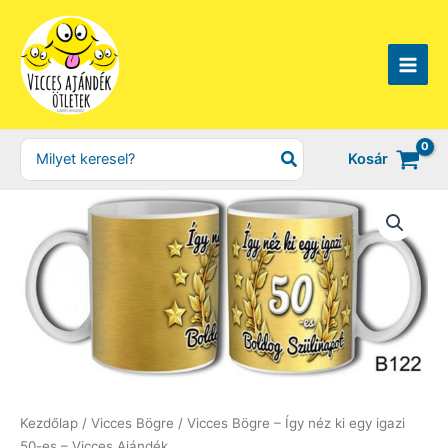
Skip
to
content
Search
Kosár
for:
Kezdőlap
/
Vicces Bögre
/ Vicces Bögre – Így néz ki egy igazi
50-es – Vicces Ajándék