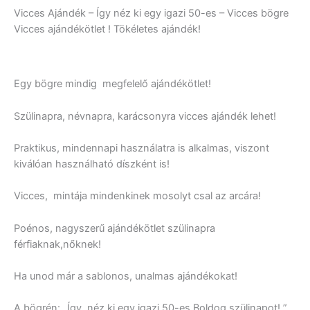
Vicces
Vicces Ajándék – Így néz ki egy igazi 50-es – Vicces bögre
Ajándék
Vicces ajándékötlet ! Tökéletes ajándék!
mennyiség
Egy bögre mindig megfelelő ajándékötlet!
Szülinapra, névnapra, karácsonyra vicces ajándék lehet!
Praktikus, mindennapi használatra is alkalmas, viszont
kiválóan használható díszként is!
Vicces, mintája mindenkinek mosolyt csal az arcára!
Poénos, nagyszerű ajándékötlet szülinapra
férfiaknak,nőknek!
Ha unod már a sablonos, unalmas ajándékokat!
A bögrén: „Így néz ki egy igazi 50-es Boldog szülinapot! ”