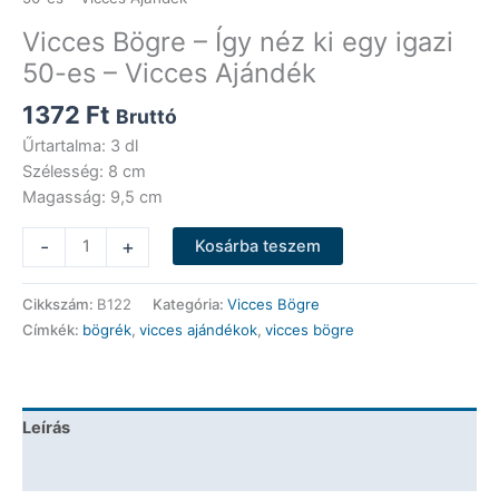
Vicces Bögre – Így néz ki egy igazi
50-es – Vicces Ajándék
1372
Ft
Bruttó
Űrtartalma: 3 dl
Szélesség: 8 cm
Magasság: 9,5 cm
Vicces
-
+
Kosárba teszem
Bögre
-
Cikkszám:
B122
Kategória:
Vicces Bögre
Így
Címkék:
bögrék
,
vicces ajándékok
,
vicces bögre
néz
ki
egy
igazi
Leírás
50-
es
További információk
-