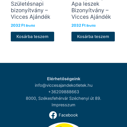
Születésnapi
Apa leszek
bizonyítvány –
Bizonyítvány –
Vicces Ajándék
Vicces Ajándék
2032
Ft
2032
Ft
Bruttó
Bruttó
Kosárba teszem
Kosárba teszem
Elérhetőségeink
info@viccesajandekotletek.hu
+36209888663
8000, Székesfehérvár Széchenyi út 89.
Impresszum
Facebook