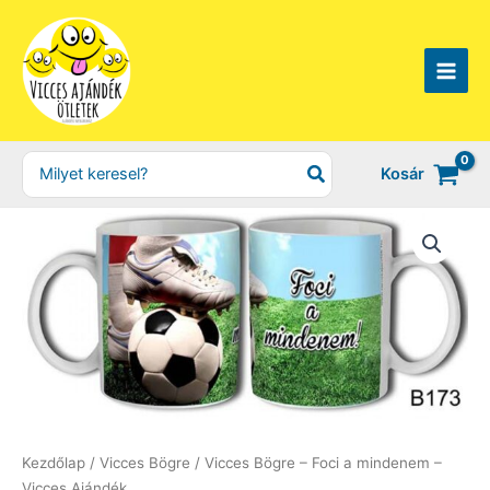
Skip
to
content
Search
Kosár
for:
Kezdőlap
/
Vicces Bögre
/ Vicces Bögre – Foci a mindenem –
Vicces Ajándék