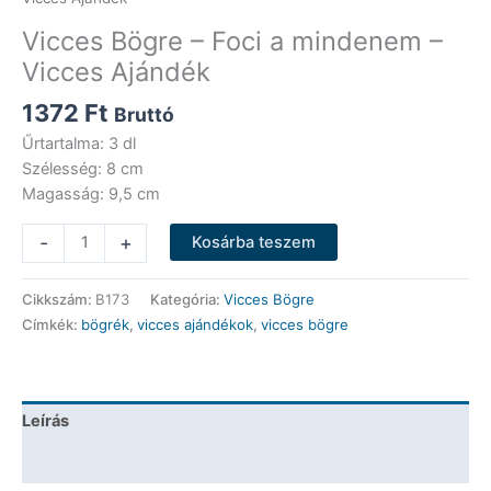
Vicces Bögre – Foci a mindenem –
Vicces Ajándék
1372
Ft
Bruttó
Űrtartalma: 3 dl
Szélesség: 8 cm
Magasság: 9,5 cm
Vicces
-
+
Kosárba teszem
Bögre
-
Cikkszám:
B173
Kategória:
Vicces Bögre
Foci
Címkék:
bögrék
,
vicces ajándékok
,
vicces bögre
a
mindenem
-
Vicces
Leírás
Ajándék
mennyiség
További információk