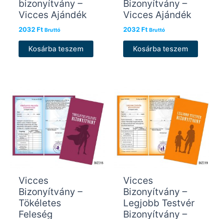
bizonyítvány –
Bizonyítvány –
Vicces Ajándék
Vicces Ajándék
2032
Ft
2032
Ft
Bruttó
Bruttó
Kosárba teszem
Kosárba teszem
Vicces
Vicces
Bizonyítvány –
Bizonyítvány –
Tökéletes
Legjobb Testvér
Feleség
Bizonyítvány –