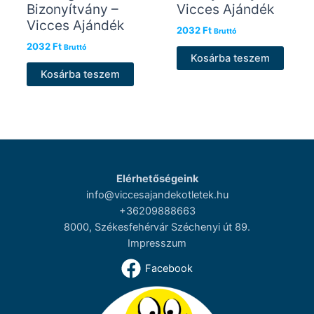
Bizonyítvány –
Vicces Ajándék
Vicces Ajándék
2032
Ft
Bruttó
2032
Ft
Bruttó
Kosárba teszem
Kosárba teszem
Elérhetőségeink
info@viccesajandekotletek.hu
+36209888663
8000, Székesfehérvár Széchenyi út 89.
Impresszum
Facebook