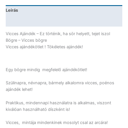
helyett,
tejet
Leírás
iszol
Bögre
További információk
-
Vicces
Vicces Ajándék – Ez történik, ha sör helyett, tejet iszol
Ajándék
Bögre – Vicces bögre
mennyiség
Vicces ajándékötlet ! Tökéletes ajándék!
Egy bögre mindig megfelelő ajándékötlet!
Szülinapra, névnapra, bármely alkalomra vicces, poénos
ajándék lehet!
Praktikus, mindennapi használatra is alkalmas, viszont
kiválóan használható díszként is!
Vicces, mintája mindenkinek mosolyt csal az arcára!