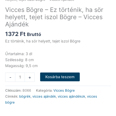
Vicces Bögre – Ez történik, ha sör
helyett, tejet iszol Bögre – Vicces
Ajándék
1372
Ft
Bruttó
Ez történik, ha sör helyett, tejet iszol Bögre
Űrtartalma: 3 dl
Szélesség: 8 cm
Magasság: 9,5 cm
Vicces
-
+
Kosárba teszem
Bögre
-
Cikkszám:
B066
Kategória:
Vicces Bögre
Ez
Címkék:
bögrék
,
vicces ajándék
,
vicces ajándékok
,
vicces
történik,
bögre
ha
sör