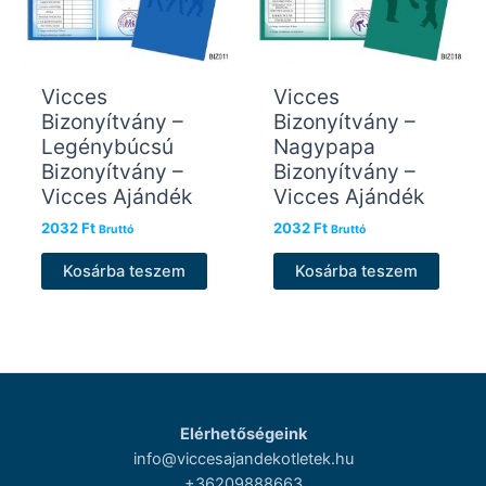
Vicces
Vicces
Bizonyítvány –
Bizonyítvány –
Legénybúcsú
Nagypapa
Bizonyítvány –
Bizonyítvány –
Vicces Ajándék
Vicces Ajándék
2032
Ft
2032
Ft
Bruttó
Bruttó
Kosárba teszem
Kosárba teszem
Elérhetőségeink
info@viccesajandekotletek.hu
+36209888663