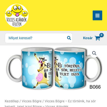
Skip
to
content
Search
Kosár
for:
Kezdőlap
/
Vicces Bögre
/ Vicces Bögre – Ez történik, ha sör
helyett, tejet iszol Bögre – Vicces Ajándék