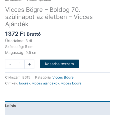
Vicces Bögre – Boldog 70.
szülinapot az életben – Vicces
Ajándék
1372
Ft
Bruttó
Űrtartalma: 3 dl
Szélesség: 8 cm
Magasság: 9,5 cm
Vicces
-
+
Kosárba teszem
Bögre
-
Cikkszám:
B615
Kategória:
Vicces Bögre
Boldog
Címkék:
bögrék
,
vicces ajándékok
,
vicces bögre
70.
szülinapot
az
életben
Leírás
-