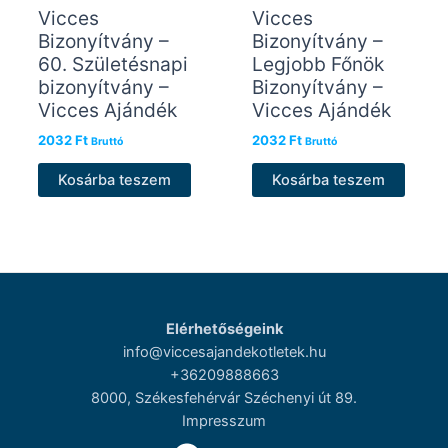
Vicces
Vicces
Bizonyítvány –
Bizonyítvány –
60. Születésnapi
Legjobb Főnök
bizonyítvány –
Bizonyítvány –
Vicces Ajándék
Vicces Ajándék
2032
Ft
2032
Ft
Bruttó
Bruttó
Kosárba teszem
Kosárba teszem
Elérhetőségeink
info@viccesajandekotletek.hu
+36209888663
8000, Székesfehérvár Széchenyi út 89.
Impresszum