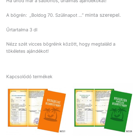
Ha unod már a sablonos, unalmas ajándékokat!
minta szerepel.
A bögrén: „Boldog 70. Szülinapot …”
Űrtartalma 3 dl
Nézz szét vicces bögréink között, hogy megtaláld a
tökéletes ajándékot!
Kapcsolódó termékek