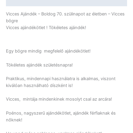
Vicces
További információk
Ajándék
mennyiség
Vicces Ajándék – Boldog 70. szülinapot az életben – Vicces
bögre
Vicces ajándékötlet ! Tökéletes ajándék!
Egy bögre mindig megfelelő ajándékötlet!
Tökéletes ajándék születésnapra!
Praktikus, mindennapi használatra is alkalmas, viszont
kiválóan használható díszként is!
Vicces, mintája mindenkinek mosolyt csal az arcára!
Poénos, nagyszerű ajándékötlet, ajándék férfiaknak és
nőknek!