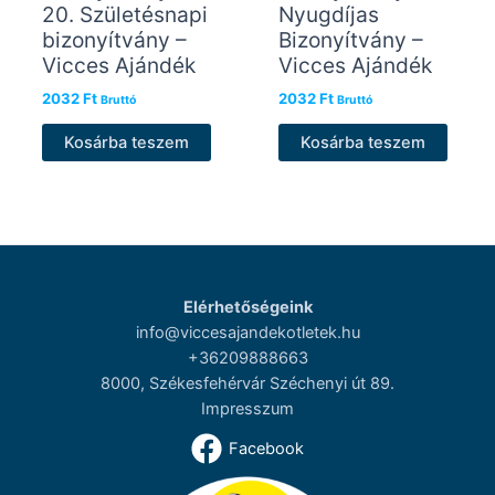
20. Születésnapi
Nyugdíjas
bizonyítvány –
Bizonyítvány –
Vicces Ajándék
Vicces Ajándék
2032
Ft
2032
Ft
Bruttó
Bruttó
Kosárba teszem
Kosárba teszem
Elérhetőségeink
info@viccesajandekotletek.hu
+36209888663
8000, Székesfehérvár Széchenyi út 89.
Impresszum
Facebook