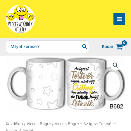
Skip
to
content
Search
Kosár
for:
Kezdőlap
/
Vicces Bögre
/ Vicces Bögre – Az igazi Testvér –
Vicces Ajándék