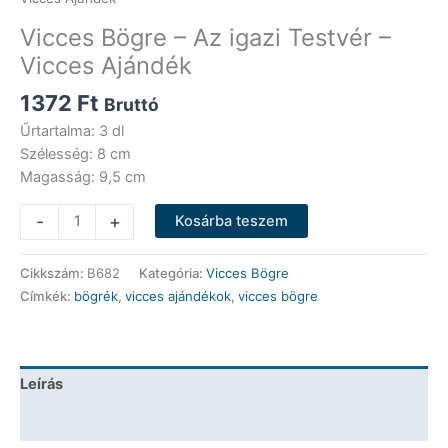
Vicces Bögre – Az igazi Testvér –
Vicces Ajándék
1372
Ft
Bruttó
Űrtartalma: 3 dl
Szélesség: 8 cm
Magasság: 9,5 cm
Vicces
-
+
Kosárba teszem
Bögre
-
Cikkszám:
B682
Kategória:
Vicces Bögre
Az
Címkék:
bögrék
,
vicces ajándékok
,
vicces bögre
igazi
Testvér
-
Vicces
Leírás
Ajándék
mennyiség
További információk