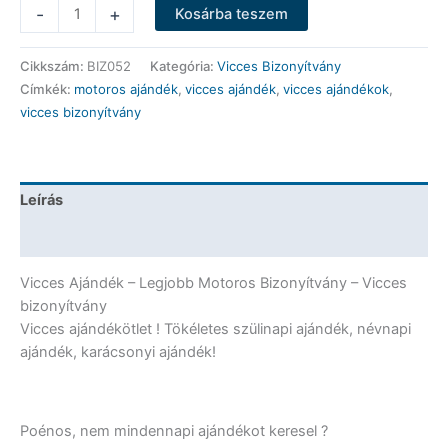
Vicces
-
+
Kosárba teszem
Bizonyítvány
-
Cikkszám:
BIZ052
Kategória:
Vicces Bizonyítvány
Legjobb
Címkék:
motoros ajándék
,
vicces ajándék
,
vicces ajándékok
,
Motoros
vicces bizonyítvány
Bizonyítvány
-
Vicces
Ajándék
Leírás
mennyiség
További információk
Vicces Ajándék – Legjobb Motoros Bizonyítvány – Vicces
bizonyítvány
Vicces ajándékötlet ! Tökéletes szülinapi ajándék, névnapi
ajándék, karácsonyi ajándék!
Poénos, nem mindennapi ajándékot keresel ?