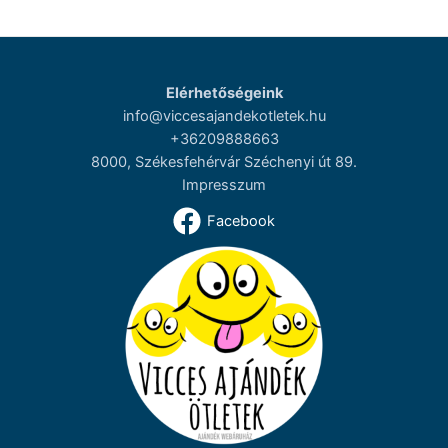
Elérhetőségeink
info@viccesajandekotletek.hu
+36209888663
8000, Székesfehérvár Széchenyi út 89.
Impresszum
Facebook