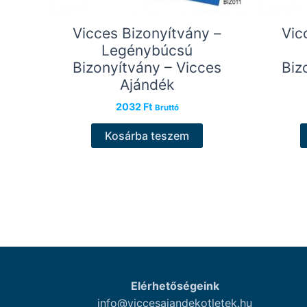
Vicces Bizonyítvány –
Vic
Legénybúcsú
Bizonyítvány – Vicces
Biz
Ajándék
2032
Ft
Bruttó
Kosárba teszem
Elérhetőségeink
info@viccesajandekotletek.hu