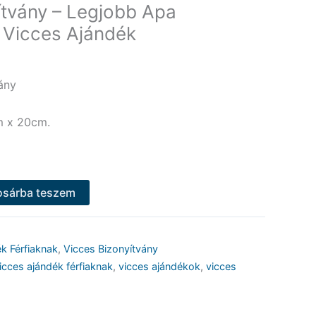
ítvány – Legjobb Apa
– Vicces Ajándék
ány
m x 20cm.
osárba teszem
k Férfiaknak
,
Vicces Bizonyítvány
icces ajándék férfiaknak
,
vicces ajándékok
,
vicces