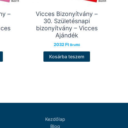
ny –
Vicces Bizonyítvány –
30. Születésnapi
cces
bizonyítvány – Vicces
Ajándék
2032
Ft
Bruttó
Kosárba teszem
Kezdőlap
Blog