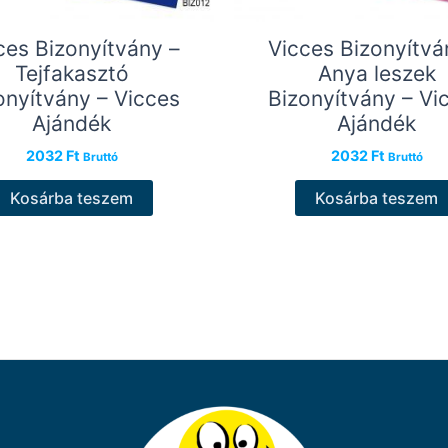
ces Bizonyítvány –
Vicces Bizonyítvá
Tejfakasztó
Anya leszek
onyítvány – Vicces
Bizonyítvány – Vi
Ajándék
Ajándék
2032
Ft
2032
Ft
Bruttó
Bruttó
Kosárba teszem
Kosárba teszem