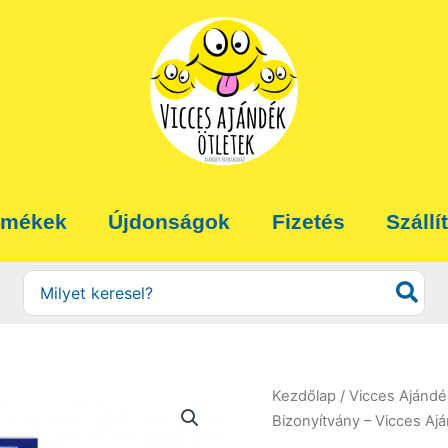
rmékek
Újdonságok
Fizetés
Szállí
Search
for:
Kezdőlap
/
Vicces Ajándé
Bizonyítvány – Vicces Aj