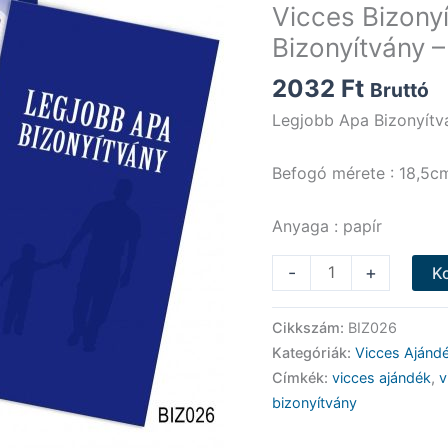
Vicces Bizony
Bizonyítvány 
2032
Ft
Bruttó
Legjobb Apa Bizonyítv
Befogó mérete : 18,5c
Anyaga : papír
Vicces
-
+
K
Bizonyítvány
-
Cikkszám:
BIZ026
Legjobb
Kategóriák:
Vicces Ajándé
Apa
Címkék:
vicces ajándék
,
v
Bizonyítvány
bizonyítvány
-
Vicces