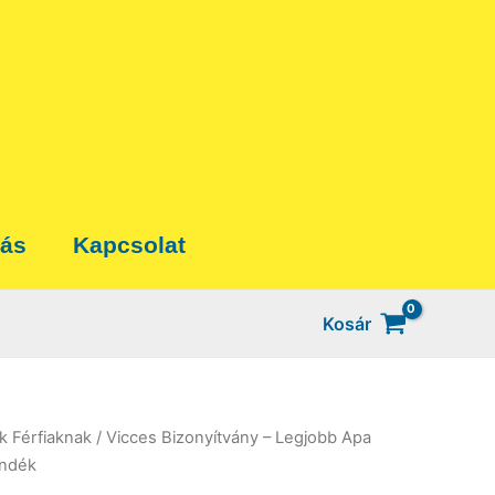
tás
Kapcsolat
Kosár
k Férfiaknak
/ Vicces Bizonyítvány – Legjobb Apa
ándék