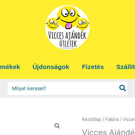
rmékek
Újdonságok
Fizetés
Szállí
Search
for:
Kezdőlap
/
Falióra
/ Vicce
Vicces Ajándék