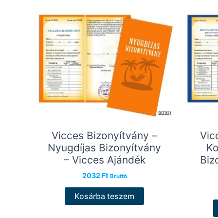
Vicces Bizonyítvány –
Vic
Nyugdíjas Bizonyítvány
Ko
– Vicces Ajándék
Biz
2032
Ft
Bruttó
Kosárba teszem