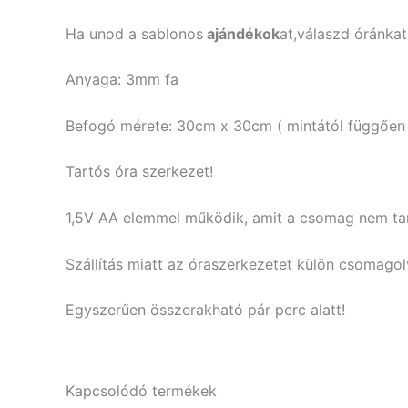
Ha unod a sablonos
ajándékok
at,válaszd óránkat
Anyaga: 3mm fa
Befogó mérete: 30cm x 30cm ( mintától függően 
Tartós óra szerkezet!
1,5V AA elemmel működik, amit a csomag nem ta
Szállítás miatt az óraszerkezetet külön csomagolv
Egyszerűen összerakható pár perc alatt!
Kapcsolódó termékek