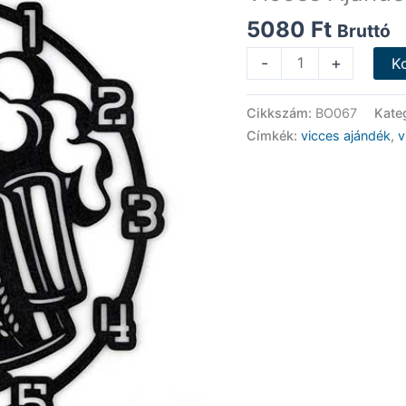
5080
Ft
Bruttó
Vicces
-
+
K
Ajándék
-
Cikkszám:
BO067
Kate
Sör
Címkék:
vicces ajándék
,
v
fekete
-
Falióra
mennyiség