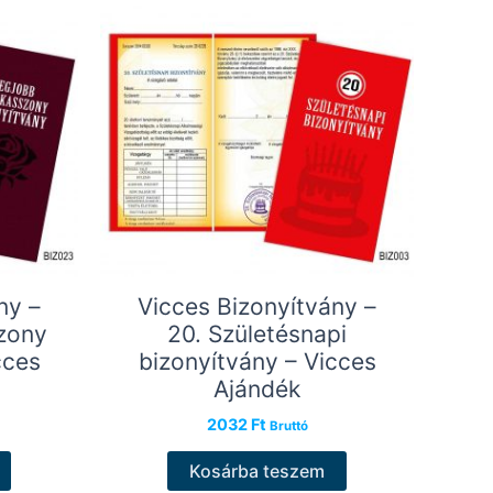
ny –
Vicces Bizonyítvány –
zony
20. Születésnapi
cces
bizonyítvány – Vicces
Ajándék
2032
Ft
Bruttó
Kosárba teszem