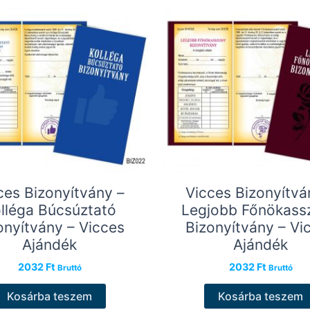
ces Bizonyítvány –
Vicces Bizonyítvá
lléga Búcsúztató
Legjobb Főnökass
onyítvány – Vicces
Bizonyítvány – Vi
Ajándék
Ajándék
2032
Ft
2032
Ft
Bruttó
Bruttó
Kosárba teszem
Kosárba teszem