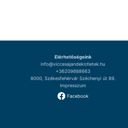
Elérhetőségeink
info@viccesajandekotletek.hu
+36209888663
8000, Székesfehérvár Széchenyi út 89.
Impresszum
Facebook