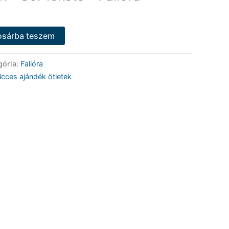
osárba teszem
gória:
Falióra
icces ajándék ötletek