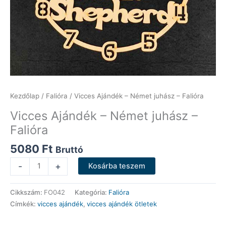
Kezdőlap
/
Falióra
/ Vicces Ajándék – Német juhász – Falióra
Vicces Ajándék – Német juhász –
Falióra
5080
Ft
Bruttó
Vicces
-
+
Kosárba teszem
Ajándék
-
Cikkszám:
FO042
Kategória:
Falióra
Német
Címkék:
vicces ajándék
,
vicces ajándék ötletek
juhász
-