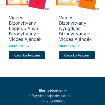
Vicces
Vicces
Bizonyítvány –
Bizonyítvány –
Legjobb Anya
Nyugdíjas
Bizonyítvány –
Bizonyítvány –
Vicces Ajándék
Vicces Ajándék
2032
Ft
2032
Ft
Bruttó
Bruttó
Kosárba teszem
Kosárba teszem
Elérhetőségeink
info@viccesajandekotletek.hu
+36209888663