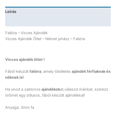
Falióra
mennyiség
Leírás
További információk
Falióra – Vicces Ajándék
Vicces Ajándék Ötlet – Német juhász – Falióra
Vicces ajándék ötlet !
Fából készült
falióra
, amely tökéletes
ajándék férfiaknak és
nőknek is!
Ha unod a sablonos
ajándékok
at,válaszd óránkat, szerezz
örömet egy stílusos, fából készült ajándékkal!
Anyaga: 3mm fa