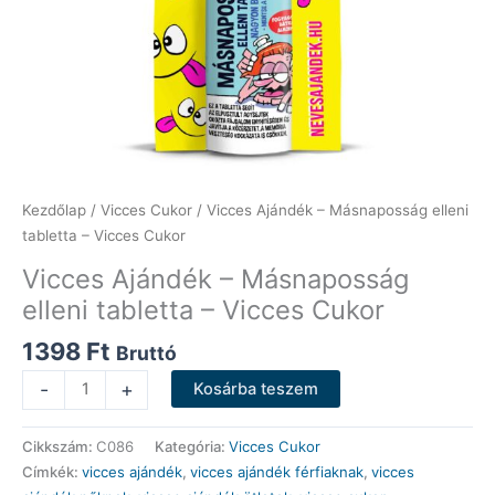
Kezdőlap
/
Vicces Cukor
/ Vicces Ajándék – Másnaposság elleni
tabletta – Vicces Cukor
Vicces Ajándék – Másnaposság
elleni tabletta – Vicces Cukor
1398
Ft
Bruttó
Vicces
-
+
Kosárba teszem
Ajándék
-
Cikkszám:
C086
Kategória:
Vicces Cukor
Másnaposság
Címkék:
vicces ajándék
,
vicces ajándék férfiaknak
,
vicces
elleni