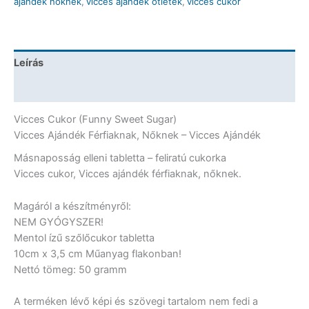
ajándék nőknek
,
vicces ajándék ötletek
,
vicces cukor
tabletta
-
Vicces
Cukor
Leírás
mennyiség
További információk
Vicces Cukor (Funny Sweet Sugar)
Vicces Ajándék Férfiaknak, Nőknek – Vicces Ajándék
Másnaposság elleni tabletta – feliratú cukorka
Vicces cukor, Vicces ajándék férfiaknak, nőknek.
Magáról a készítményről:
NEM GYÓGYSZER!
Mentol ízű szőlőcukor tabletta
10cm x 3,5 cm Műanyag flakonban!
Nettó tömeg: 50 gramm
A terméken lévő képi és szövegi tartalom nem fedi a