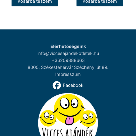
Kosárba teszem
Kosárba teszem
Elérhetőségeink
info@viccesajandekotletek.hu
+36209888663
8000, Székesfehérvár Széchenyi út 89.
Impresszum
Facebook