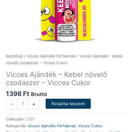
Kezdőlap
/
Vicces Ajándék Férfiaknak
/ Vicces Ajándék – Kebel
növelő csodaszer – Vicces Cukor
Vicces Ajándék – Kebel növelő
csodaszer – Vicces Cukor
1398
Ft
Bruttó
Vicces
-
+
Kosárba teszem
Ajándék
-
Cikkszám:
C107
Kebel
Kategóriák:
Vicces Ajándék Férfiaknak
,
Vicces Cukor
növelő