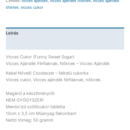
Címkék:
vicces ajándék
,
vicces ajándék nőknek
,
vicces ajándék
csodaszer
ötletek
,
vicces cukor
-
Vicces
Cukor
mennyiség
Leírás
További információk
Vicces Cukor (Funny Sweet Sugar)
Vicces Ajándék Férfiaknak, Nőknek – Vicces Ajándék
Kebel Növelő Csodaszer – feliratú cukorka
Vicces cukor, Vicces ajándék férfiaknak, nőknek.
Magáról a készítményről:
NEM GYÓGYSZER!
Mentol ízű szőlőcukor tabletta
10cm x 3,5 cm Műanyag flakonban!
Nettó tömeg: 50 gramm