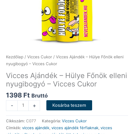
Kezdőlap
/
Vicces Cukor
/ Vicces Ajándék – Hülye Főnök elleni
nyugibogyó – Vicces Cukor
Vicces Ajándék – Hülye Főnök elleni
nyugibogyó – Vicces Cukor
1398
Ft
Bruttó
Vicces
-
+
Kosárba teszem
Ajándék
-
Cikkszám:
C077
Kategória:
Vicces Cukor
Hülye
Címkék:
vicces ajándék
,
vicces ajándék férfiaknak
,
vicces
Főnök