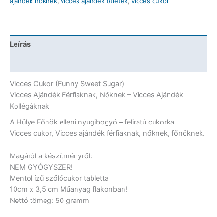
ajándék nőknek
,
vicces ajándék ötletek
,
vicces cukor
elleni
nyugibogyó
-
Vicces
Leírás
Cukor
mennyiség
További információk
Vicces Cukor (Funny Sweet Sugar)
Vicces Ajándék Férfiaknak, Nőknek – Vicces Ajándék
Kollégáknak
A Hülye Főnök elleni nyugibogyó – feliratú cukorka
Vicces cukor, Vicces ajándék férfiaknak, nőknek, főnöknek.
Magáról a készítményről:
NEM GYÓGYSZER!
Mentol ízű szőlőcukor tabletta
10cm x 3,5 cm Műanyag flakonban!
Nettó tömeg: 50 gramm