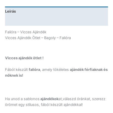
Falióra
mennyiség
Leírás
További információk
Falióra – Vicces Ajándék
Vicces Ajándék Ötlet – Bagoly – Falióra
Vicces ajándék ötlet !
Fából készült
falióra
, amely tökéletes
ajándék férfiaknak és
nőknek is!
Ha unod a sablonos
ajándékok
at,válaszd óránkat, szerezz
örömet egy stílusos, fából készült ajándékkal!