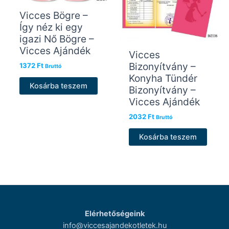
Vicces Bögre –
Így néz ki egy
igazi Nő Bögre –
Vicces Ajándék
Vicces
Bizonyítvány –
1372
Ft
Bruttó
Konyha Tündér
Kosárba teszem
Bizonyítvány –
Vicces Ajándék
2032
Ft
Bruttó
Kosárba teszem
Elérhetőségeink
info@viccesajandekotletek.hu