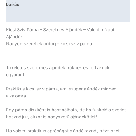
Szerelmes
Leírás
Ajándék
-
További információk
Valentin
Napi
Kicsi Szív Párna – Szerelmes Ajándék – Valentin Napi
Ajándék
Ajándék
mennyiség
Nagyon szeretlek ördög – kicsi szív párna
Tökéletes szerelmes ajándék nőknek és férfiaknak
egyaránt!
Praktikus kicsi szív párna, ami szuper ajándék minden
alkalomra.
Egy párna díszként is használható, de ha funkciója szerint
használjuk, akkor is nagyszerű ajándékötlet!
Ha valami praktikus apróságot ajándékoznál, nézz szét