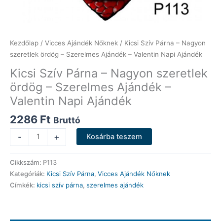
Kezdőlap
/
Vicces Ajándék Nőknek
/ Kicsi Szív Párna – Nagyon
szeretlek ördög – Szerelmes Ajándék – Valentin Napi Ajándék
Kicsi Szív Párna – Nagyon szeretlek
ördög – Szerelmes Ajándék –
Valentin Napi Ajándék
2286
Ft
Bruttó
Kicsi
-
+
Kosárba teszem
Szív
Párna
Cikkszám:
P113
-
Kategóriák:
Kicsi Szív Párna
,
Vicces Ajándék Nőknek
Nagyon
Címkék:
kicsi szív párna
,
szerelmes ajándék
szeretlek
ördög
-