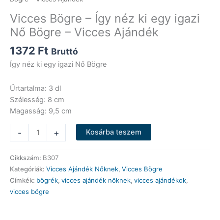
Vicces Bögre – Így néz ki egy igazi
Nő Bögre – Vicces Ajándék
1372
Ft
Bruttó
Így néz ki egy igazi Nő Bögre
Űrtartalma: 3 dl
Szélesség: 8 cm
Magasság: 9,5 cm
Vicces
-
+
Kosárba teszem
Bögre
-
Cikkszám:
B307
Így
Kategóriák:
Vicces Ajándék Nőknek
,
Vicces Bögre
néz
Címkék:
bögrék
,
vicces ajándék nőknek
,
vicces ajándékok
,
ki
vicces bögre
egy
igazi
Nő