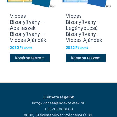
Vicces
Vicces
Bizonyítvány –
Bizonyítvány –
Apa leszek
Legénybúcsú
Bizonyítvány –
Bizonyítvány –
Vicces Ajándék
Vicces Ajándék
2032
Ft
2032
Ft
Bruttó
Bruttó
Kosárba teszem
Kosárba teszem
Elérhetőségeink
info@viccesajandekotletek.hu
+36209888663
8000, Székesfehérvár Széchenyi út 89.