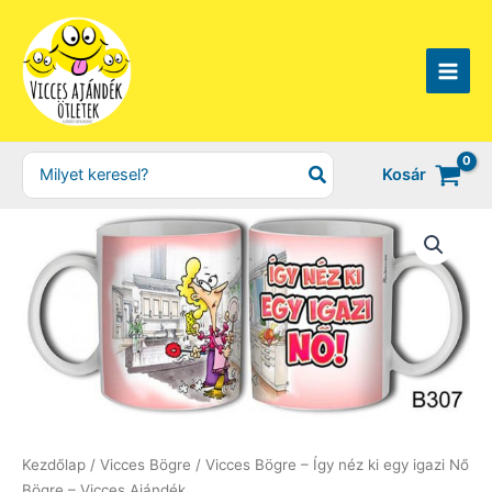
Skip
to
content
Search
Kosár
for:
Kezdőlap
/
Vicces Bögre
/ Vicces Bögre – Így néz ki egy igazi Nő
Bögre – Vicces Ajándék