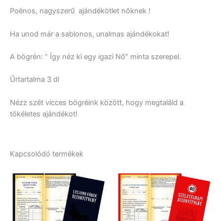
Poénos, nagyszerű ajándékötlet nőknek !
Ha unod már a sablonos, unalmas ajándékokat!
A bögrén: ” Így néz ki egy igazi Nő” minta szerepel.
Űrtartalma 3 dl
Nézz szét vicces bögréink között, hogy megtaláld a
tökéletes ajándékot!
Kapcsolódó termékek