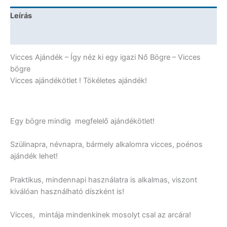
Bögre
Leírás
-
Vicces
További információk
Ajándék
mennyiség
Vicces Ajándék – Így néz ki egy igazi Nő Bögre – Vicces
bögre
Vicces ajándékötlet ! Tökéletes ajándék!
Egy bögre mindig megfelelő ajándékötlet!
Szülinapra, névnapra, bármely alkalomra vicces, poénos
ajándék lehet!
Praktikus, mindennapi használatra is alkalmas, viszont
kiválóan használható díszként is!
Vicces, mintája mindenkinek mosolyt csal az arcára!