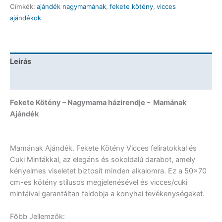
Címkék:
ajándék nagymamának
,
fekete kötény
,
vicces
házirendje
ajándékok
-
Mamának
Ajándék
mennyiség
Leírás
További információk
Fekete Kötény – Nagymama házirendje – Mamának
Ajándék
Mamának Ajándék. Fekete Kötény Vicces feliratokkal és
Cuki Mintákkal, az elegáns és sokoldalú darabot, amely
kényelmes viseletet biztosít minden alkalomra. Ez a 50×70
cm-es kötény stílusos megjelenésével és vicces/cuki
mintáival garantáltan feldobja a konyhai tevékenységeket.
Főbb Jellemzők: