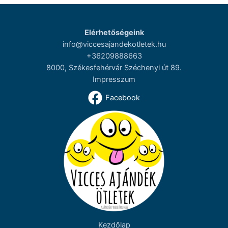
Elérhetőségeink
info@viccesajandekotletek.hu
+36209888663
8000, Székesfehérvár Széchenyi út 89.
Impresszum
Facebook
Kezdőlap