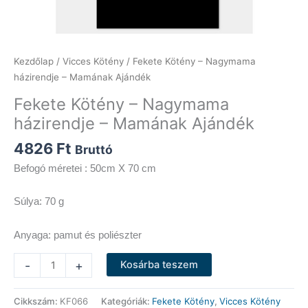
Kezdőlap
/
Vicces Kötény
/ Fekete Kötény – Nagymama
házirendje – Mamának Ajándék
Fekete Kötény – Nagymama
házirendje – Mamának Ajándék
4826
Ft
Bruttó
Befogó méretei : 50cm X 70 cm
Súlya: 70 g
Anyaga: pamut és poliészter
Fekete
-
+
Kosárba teszem
Kötény
-
Cikkszám:
KF066
Kategóriák:
Fekete Kötény
,
Vicces Kötény
Nagymama