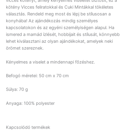
vicces kötényt, amely kényelmes viseletet biztosít, ez a
kötény Vicces feliratokkal és Cuki Mintákkal tökéletes
választás. Rendeld meg most és lépj be stílusosan a
konyhába! Az ajándékozás mindig személyes
kapcsolatokon és az egyéni személyiségen alapul. Ha
ismered a mamád ízlését, hobbijait és stílusát, könnyebb
lehet kiválasztani az olyan ajándékokat, amelyek neki
örömet szereznek.
Kényelmes a viselet a mindennapi főzéshez.
Befogó méretei: 50 cm x 70 cm
Súlya: 70 g
Anyaga: 100% polyester
Kapcsolódó termékek