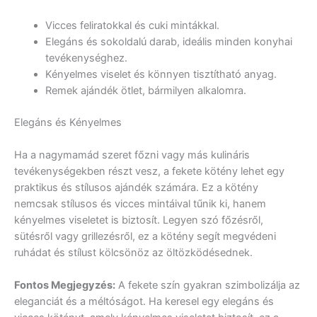
Vicces feliratokkal és cuki mintákkal.
Elegáns és sokoldalú darab, ideális minden konyhai
tevékenységhez.
Kényelmes viselet és könnyen tisztítható anyag.
Remek ajándék ötlet, bármilyen alkalomra.
Elegáns és Kényelmes
Ha a nagymamád szeret főzni vagy más kulináris
tevékenységekben részt vesz, a fekete kötény lehet egy
praktikus és stílusos ajándék számára. Ez a kötény
nemcsak stílusos és vicces mintáival tűnik ki, hanem
kényelmes viseletet is biztosít. Legyen szó főzésről,
sütésről vagy grillezésről, ez a kötény segít megvédeni
ruhádat és stílust kölcsönöz az öltözködésednek.
Fontos Megjegyzés:
A fekete szín gyakran szimbolizálja az
eleganciát és a méltóságot. Ha keresel egy elegáns és