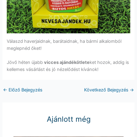
Válaszd haverjaidnak, barátaidnak, ha bármi alkalomból
meglepnéd őket!
Jövő héten újabb
vicces ajándékötlete
ket hozok, addig is
kellemes vásárlást és jó nézelődést kívánok!
←
Előző Bejegyzés
Következő Bejegyzés
→
Ajánlott még