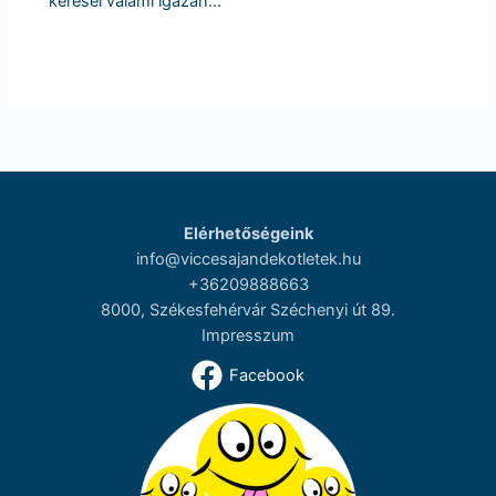
keresel valami igazán…
Elérhetőségeink
info@viccesajandekotletek.hu
+36209888663
8000, Székesfehérvár Széchenyi út 89.
Impresszum
Facebook