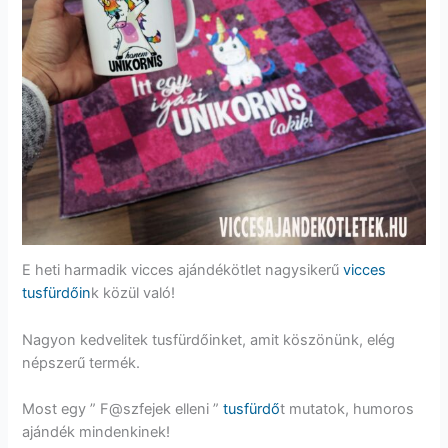
E heti harmadik vicces ajándékötlet nagysikerű
vicces
tusfürdőin
k közül való!
Nagyon kedvelitek tusfürdőinket, amit köszönünk, elég
népszerű termék.
Most egy ” F@szfejek elleni ”
tusfürdő
t mutatok, humoros
ajándék mindenkinek!