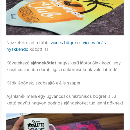
Nézzetek szét a többi
vicces bögre
és
vicces óriás
nyakkendő
között is!
Követekező
ajándékötlet
nagysikerű lábtörlőink közül egy
kicsit csajosabb darab, igazi unkornisoknak való lábtörlő!
Kádkilépőnek, szobaajtó elé is szuper!
Ajánlanék mellé egy ugyancsak unikronisos bögrét is , a
kettő együtt nagyon poénos ajándékötlet tud lenni nőknek!