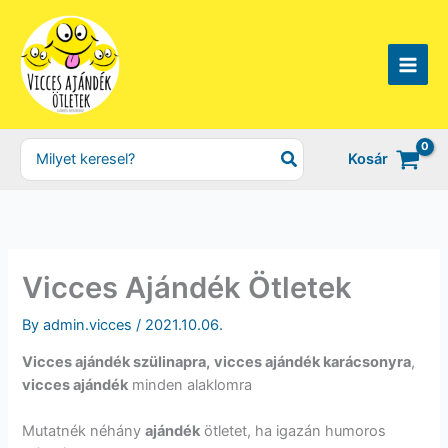
Skip
to
content
Search
Kosár
for:
Vicces Ajándék Ötletek
By
admin.vicces
/
2021.10.06.
Vicces ajándék szülinapra,
vicces ajándék karácsonyra
,
vicces ajándék
minden alaklomra
Mutatnék néhány
ajándék
ötletet, ha igazán humoros