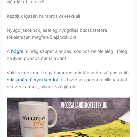
ajándékot keresel!
Kezdjük igazán humoros ötletekkel!
Nyugdíjasoknak, esetleg nyugdíjas búcsúztatóra
tökéletesen megfelelő ajándékok!
A
bögre
mindig szuper ajándék, sosincs belőle elég , főleg
ha ilyen poénos mintája van!
Válasszatok mellé egy humoros, mintában hozzá passzoló
óriás méretű nyakkendő
t, és biztosan poénos pillanatokat
okoztok annak, akinek szánjátok!