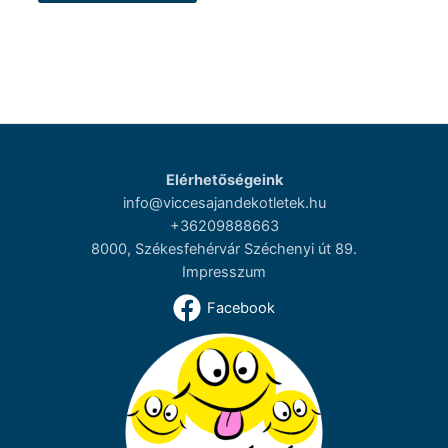
terméknek
több
variációja
van.
A
változatok
a
termékoldalon
Elérhetőségeink
választhatók
info@viccesajandekotletek.hu
ki
+36209888663
8000, Székesfehérvár Széchenyi út 89.
Impresszum
Facebook