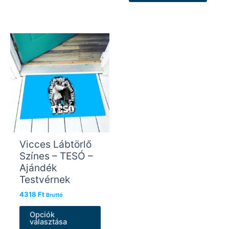
Vicces Lábtörlő
Színes – TESÓ –
Ajándék
Testvérnek
4318
Ft
Bruttó
Ennek
Opciók
a
választása