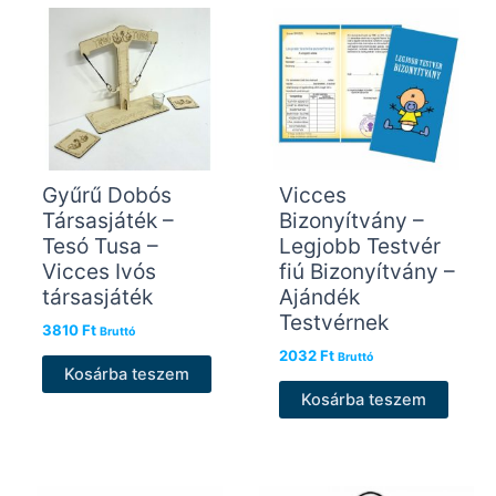
Gyűrű Dobós
Vicces
Társasjáték –
Bizonyítvány –
Tesó Tusa –
Legjobb Testvér
Vicces Ivós
fiú Bizonyítvány –
társasjáték
Ajándék
Testvérnek
3810
Ft
Bruttó
2032
Ft
Bruttó
Kosárba teszem
Kosárba teszem