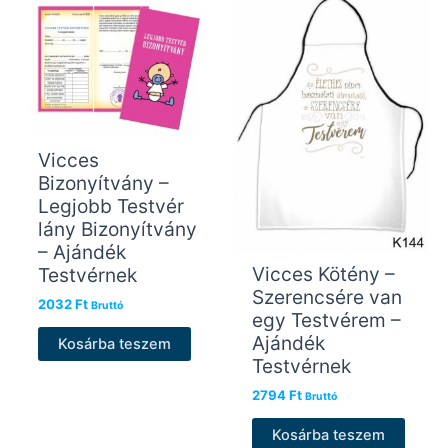
Vicces
Bizonyítvány –
Legjobb Testvér
lány Bizonyítvány
– Ajándék
Vicces Kötény –
Testvérnek
Szerencsére van
2032
Ft
Bruttó
egy Testvérem –
Ajándék
Kosárba teszem
Testvérnek
2794
Ft
Bruttó
Kosárba teszem