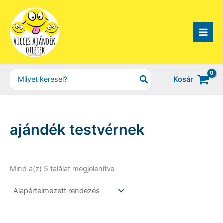
Skip
to
content
Search
Kosár
for:
ajándék testvérnek
Mind a(z) 5 találat megjelenítve