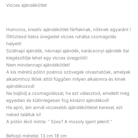
Vicces ajándékötlet
Humoros, kreatív ajándékötlet férfiaknak, nőknek egyaránt !
Öltöztesd italos üvegedet vicces ruhába csomagolás
helyett!
Szülinapi ajándék, névnapi ajándék, karácsonyi ajándék ital
kiegészítője lehet egy vicces üvegpóló!
Nem mindennapi ajándékötlet!
A kis méretű pólón poénos szövegek olvashatóak, amelyek
alkalomhoz illőek attól függően milyen alkalomra és kinek
ajándékozod!
Ne bajlódj a csomagolással, ha ezt választod, emellett még
egyedian és különlegesen fog kinézni ajándékod!
Ha apró, ám annál viccesebb ajándékötletet keresel, ezt
neked találtuk ki!
A pólón lévő minta: ” Szex? A mosoly igent jelent! ”
Befogó méretei: 13 cm 18 cm