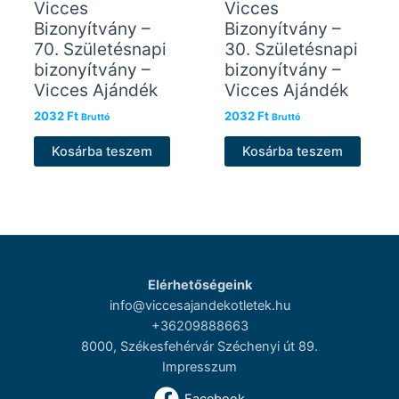
Vicces
Vicces
Bizonyítvány –
Bizonyítvány –
70. Születésnapi
30. Születésnapi
bizonyítvány –
bizonyítvány –
Vicces Ajándék
Vicces Ajándék
2032
Ft
2032
Ft
Bruttó
Bruttó
Kosárba teszem
Kosárba teszem
Elérhetőségeink
info@viccesajandekotletek.hu
+36209888663
8000, Székesfehérvár Széchenyi út 89.
Impresszum