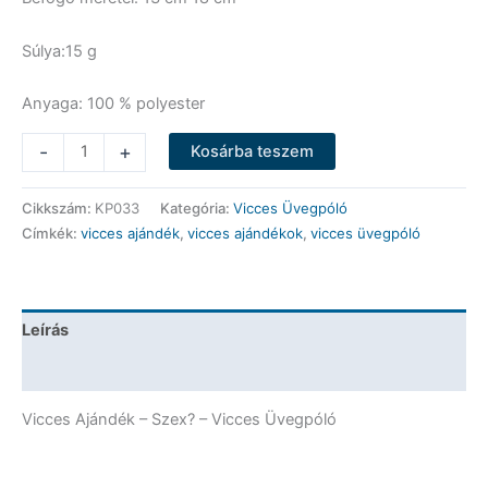
Súlya:15 g
Anyaga: 100 % polyester
Vicces
-
+
Kosárba teszem
Üvegpóló
-
Cikkszám:
KP033
Kategória:
Vicces Üvegpóló
Szex?
Címkék:
vicces ajándék
,
vicces ajándékok
,
vicces üvegpóló
-
Vicces
Ajándék
mennyiség
Leírás
További információk
Vicces Ajándék – Szex? – Vicces Üvegpóló