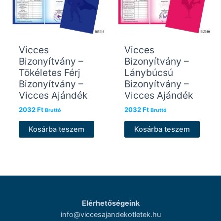
Vicces
Vicces
Bizonyítvány –
Bizonyítvány –
Tökéletes Férj
Lánybúcsú
Bizonyítvány –
Bizonyítvány –
Vicces Ajándék
Vicces Ajándék
2032
Ft
2032
Ft
Bruttó
Bruttó
Kosárba teszem
Kosárba teszem
Elérhetőségeink
info@viccesajandekotletek.hu