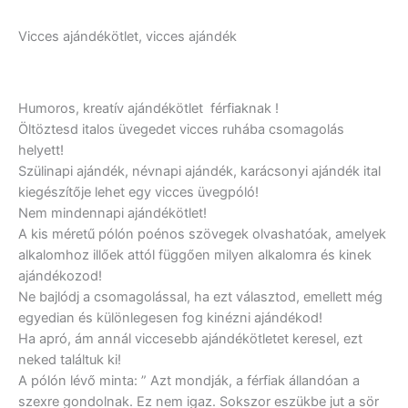
Vicces ajándékötlet, vicces ajándék
Humoros, kreatív ajándékötlet férfiaknak !
Öltöztesd italos üvegedet vicces ruhába csomagolás
helyett!
Szülinapi ajándék, névnapi ajándék, karácsonyi ajándék ital
kiegészítője lehet egy vicces üvegpóló!
Nem mindennapi ajándékötlet!
A kis méretű pólón poénos szövegek olvashatóak, amelyek
alkalomhoz illőek attól függően milyen alkalomra és kinek
ajándékozod!
Ne bajlódj a csomagolással, ha ezt választod, emellett még
egyedian és különlegesen fog kinézni ajándékod!
Ha apró, ám annál viccesebb ajándékötletet keresel, ezt
neked találtuk ki!
A pólón lévő minta: ” Azt mondják, a férfiak állandóan a
szexre gondolnak. Ez nem igaz. Sokszor eszükbe jut a sör