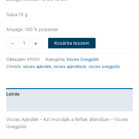
Súlya:15 g
Anyaga: 100 % polyester
Vicces
-
+
Kosárba teszem
Üvegpóló
-
Cikkszám:
KP005
Kategória:
Vicces Üvegpóló
Azt
Címkék:
vicces ajándék
,
vicces ajándékok
,
vicces üvegpóló
mondják
a
férfiak
állandóan
Leírás
-
Vicces
További információk
Ajándék
mennyiség
Vicces Ajándék – Azt mondják a férfiak állandóan – Vicces
Üvegpóló