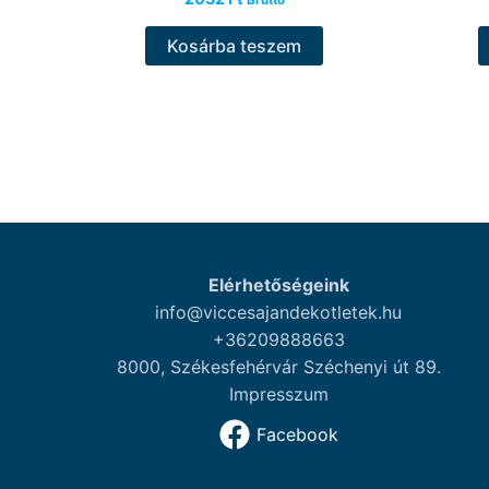
Bruttó
Kosárba teszem
Elérhetőségeink
info@viccesajandekotletek.hu
+36209888663
8000, Székesfehérvár Széchenyi út 89.
Impresszum
Facebook