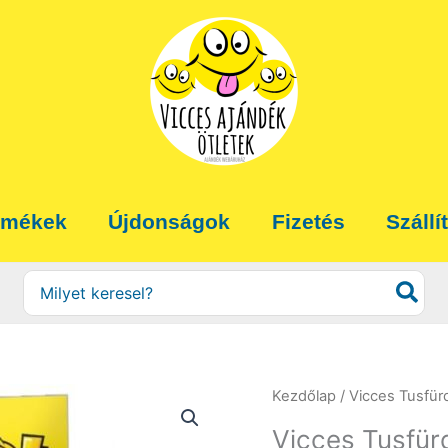
rmékek
Újdonságok
Fizetés
Szállí
Search
for:
Kezdőlap
/
Vicces Tusfür
Vicces Tusfürd