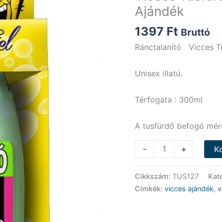
Ajándék
1397
Ft
Bruttó
Ránctalanító Vicces T
Unisex illatú.
Térfogata : 300ml
A tusfürdő befogó mére
Vicces
-
+
K
Tusfürdő
-
Cikkszám:
TUS127
Kat
Ránctalanító
Címkék:
vicces ajándék
,
v
-
Vicces
Ajándék