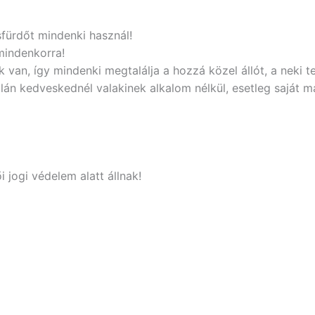
sfürdőt mindenki használ!
mindenkorra!
 van, így mindenki megtalálja a hozzá közel állót, a neki t
án kedveskednél valakinek alkalom nélkül, esetleg saját ma
i jogi védelem alatt állnak!