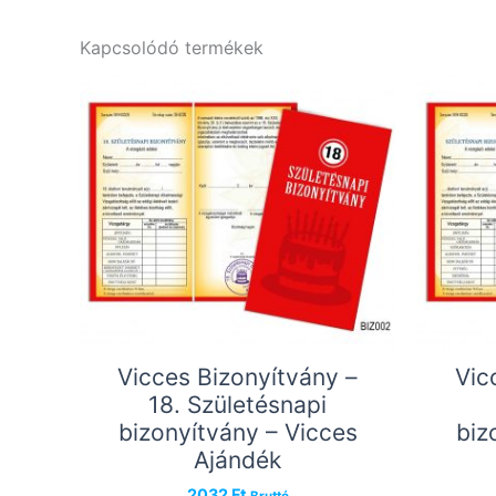
Kapcsolódó termékek
Vicces Bizonyítvány –
Vic
18. Születésnapi
bizonyítvány – Vicces
biz
Ajándék
2032
Ft