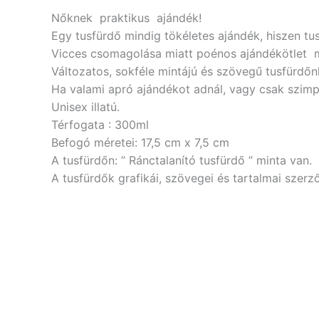
Nőknek praktikus ajándék!
Egy tusfürdő mindig tökéletes ajándék, hiszen tu
Vicces csomagolása miatt poénos ajándékötlet 
Változatos, sokféle mintájú és szövegű tusfürdőnk
Ha valami apró ajándékot adnál, vagy csak szimpl
Unisex illatú.
Térfogata : 300ml
Befogó méretei: 17,5 cm x 7,5 cm
A tusfürdőn: ” Ránctalanító tusfürdő ” minta van.
A tusfürdők grafikái, szövegei és tartalmai szerző