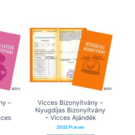
ny –
Vicces Bizonyítvány –
Nyugdíjas Bizonyítvány
cces
– Vicces Ajándék
2032
Ft
Bruttó