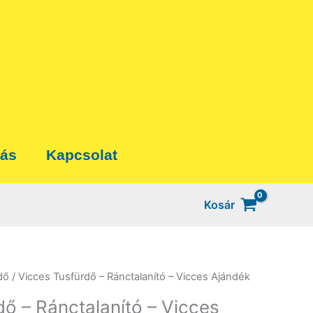
tás
Kapcsolat
Kosár
dő
/ Vicces Tusfürdő – Ránctalanító – Vicces Ajándék
ő – Ránctalanító – Vicces