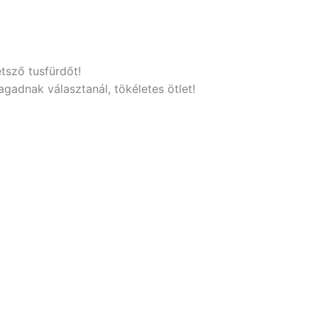
etsző tusfürdőt!
gadnak választanál, tökéletes ötlet!