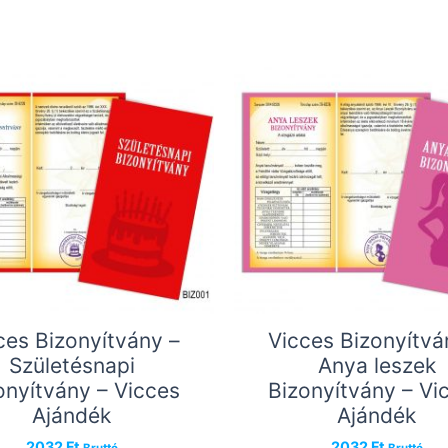
ces Bizonyítvány –
Vicces Bizonyítvá
Születésnapi
Anya leszek
onyítvány – Vicces
Bizonyítvány – Vi
Ajándék
Ajándék
2032
Ft
2032
Ft