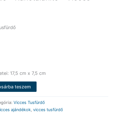
usfürdő
tei: 17,5 cm x 7,5 cm
osárba teszem
egória:
Vicces Tusfürdő
icces ajándékok
,
vicces tusfürdő