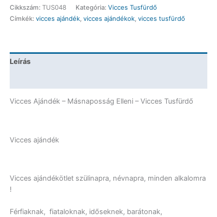
-
Cikkszám:
TUS048
Kategória:
Vicces Tusfürdő
Másnaposság
Címkék:
vicces ajándék
,
vicces ajándékok
,
vicces tusfürdő
Elleni
-
Vicces
Ajándék
Leírás
mennyiség
További információk
Vicces Ajándék – Másnaposság Elleni – Vicces Tusfürdő
Vicces ajándék
Vicces ajándékötlet szülinapra, névnapra, minden alkalomra
!
Férfiaknak, fiataloknak, időseknek, barátonak,