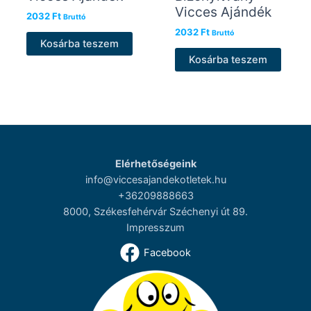
Vicces Ajándék
2032
Ft
Bruttó
2032
Ft
Bruttó
Kosárba teszem
Kosárba teszem
Elérhetőségeink
info@viccesajandekotletek.hu
+36209888663
8000, Székesfehérvár Széchenyi út 89.
Impresszum
Facebook