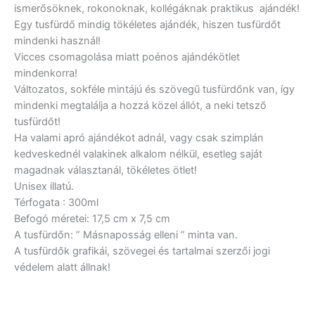
ismerősöknek, rokonoknak, kollégáknak praktikus ajándék!
Egy tusfürdő mindig tökéletes ajándék, hiszen tusfürdőt
mindenki használ!
Vicces csomagolása miatt poénos ajándékötlet
mindenkorra!
Változatos, sokféle mintájú és szövegű tusfürdőnk van, így
mindenki megtalálja a hozzá közel állót, a neki tetsző
tusfürdőt!
Ha valami apró ajándékot adnál, vagy csak szimplán
kedveskednél valakinek alkalom nélkül, esetleg saját
magadnak választanál, tökéletes ötlet!
Unisex illatú.
Térfogata : 300ml
Befogó méretei: 17,5 cm x 7,5 cm
A tusfürdőn: ” Másnaposság elleni ” minta van.
A tusfürdők grafikái, szövegei és tartalmai szerzői jogi
védelem alatt állnak!