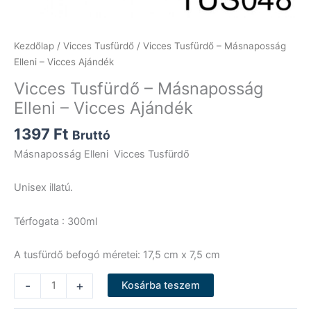
Kezdőlap
/
Vicces Tusfürdő
/ Vicces Tusfürdő – Másnaposság
Elleni – Vicces Ajándék
Vicces Tusfürdő – Másnaposság
Elleni – Vicces Ajándék
1397
Ft
Bruttó
Másnaposság Elleni Vicces Tusfürdő
Unisex illatú.
Térfogata : 300ml
A tusfürdő befogó méretei: 17,5 cm x 7,5 cm
Vicces
-
+
Kosárba teszem
Tusfürdő