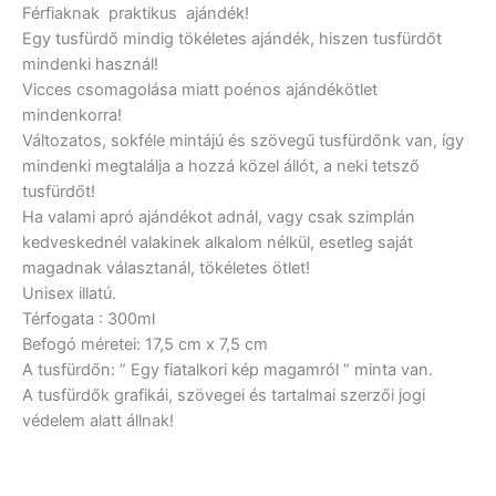
Férfiaknak praktikus ajándék!
Egy tusfürdő mindig tökéletes ajándék, hiszen tusfürdőt
mindenki használ!
Vicces csomagolása miatt poénos ajándékötlet
mindenkorra!
Változatos, sokféle mintájú és szövegű tusfürdőnk van, így
mindenki megtalálja a hozzá közel állót, a neki tetsző
tusfürdőt!
Ha valami apró ajándékot adnál, vagy csak szimplán
kedveskednél valakinek alkalom nélkül, esetleg saját
magadnak választanál, tökéletes ötlet!
Unisex illatú.
Térfogata : 300ml
Befogó méretei: 17,5 cm x 7,5 cm
A tusfürdőn: ” Egy fiatalkori kép magamról ” minta van.
A tusfürdők grafikái, szövegei és tartalmai szerzői jogi
védelem alatt állnak!