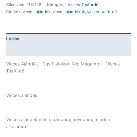
-
Cikkszám:
TUS128
Kategória:
Vicces Tusfürdő
Egy
Címkék:
vicces ajándék
,
vicces ajándékok
,
vicces tusfürdő
Fiatalkori
Kép
Magamról
-
Leírás
Vicces
Ajándék
További információk
mennyiség
Vicces Ajándék – Egy Fiatalkori Kép Magamról – Vicces
Tusfürdő
Vicces ajándék
Vicces ajándékötlet szülinapra, névnapra, minden
alkalomra !