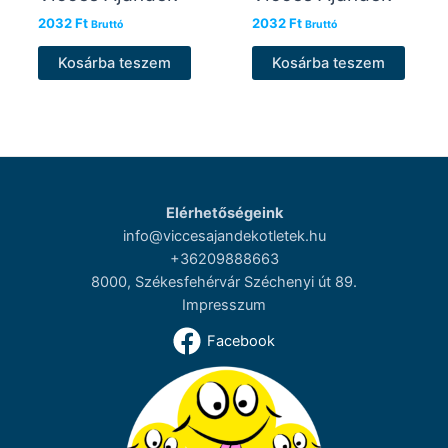
2032
Ft
2032
Ft
Bruttó
Bruttó
Kosárba teszem
Kosárba teszem
Elérhetőségeink
info@viccesajandekotletek.hu
+36209888663
8000, Székesfehérvár Széchenyi út 89.
Impresszum
Facebook