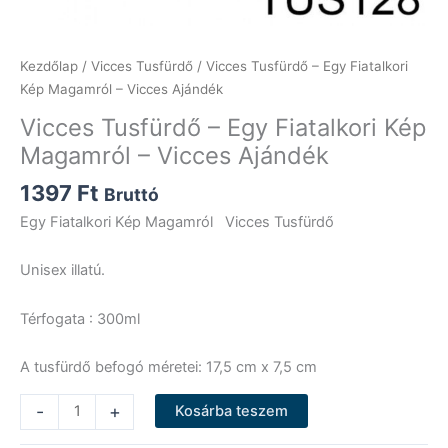
Kezdőlap
/
Vicces Tusfürdő
/ Vicces Tusfürdő – Egy Fiatalkori
Kép Magamról – Vicces Ajándék
Vicces Tusfürdő – Egy Fiatalkori Kép
Magamról – Vicces Ajándék
1397
Ft
Bruttó
Egy Fiatalkori Kép Magamról Vicces Tusfürdő
Unisex illatú.
Térfogata : 300ml
A tusfürdő befogó méretei: 17,5 cm x 7,5 cm
Vicces
-
+
Kosárba teszem
Tusfürdő