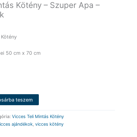
ntás Kötény – Szuper Apa –
k
 Kötény
ei 50 cm x 70 cm
osárba teszem
gória:
Vicces Teli Mintás Kötény
icces ajándékok
,
vicces kötény