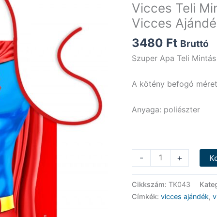
Vicces Teli Mi
Vicces Ajándé
3480
Ft
Bruttó
Szuper Apa Teli Mintás
A kötény befogó méret
Anyaga: poliészter
Vicces
-
+
K
Teli
Mintás
Cikkszám:
TK043
Kate
Kötény
Címkék:
vicces ajándék
,
v
-
Szuper