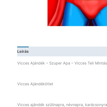
Leírás
További információk
Vicces Ajándék – Szuper Apa – Vicces Teli Mintá
Vicces Ajándékötlet
Vicces ajándék szülinapra, névnapra, karácsonyra