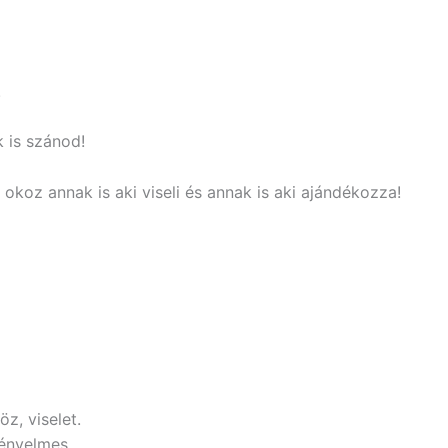
!
 is szánod!
 okoz annak is aki viseli és annak is aki ajándékozza!
z, viselet.
kényelmes.