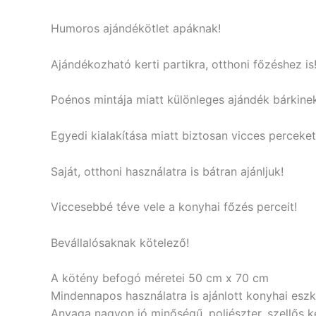
Humoros ajándékötlet apáknak!
Ajándékozható kerti partikra, otthoni főzéshez is
Poénos mintája miatt különleges ajándék bárkinek
Egyedi kialakítása miatt biztosan vicces perceket
Saját, otthoni használatra is bátran ajánljuk!
Viccesebbé téve vele a konyhai főzés perceit!
Bevállalósaknak kötelező!
A kötény befogó méretei 50 cm x 70 cm
Mindennapos használatra is ajánlott konyhai eszkö
Anyaga nagyon jó minőségű, poliészter, szellős 