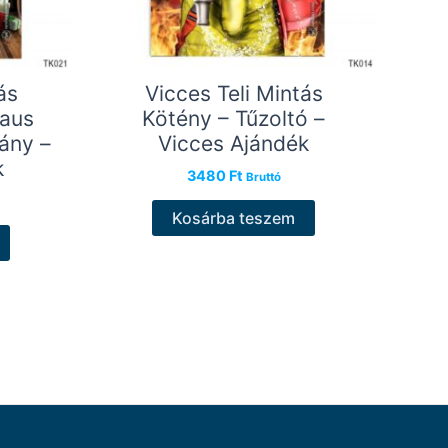
ás
Vicces Teli Mintás
laus
Kötény – Tűzoltó –
ány –
Vicces Ajándék
k
3480
Ft
Bruttó
Kosárba teszem