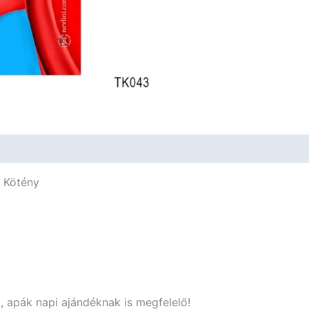
Apa
-
Vicces
Ajándék
mennyiség
s Kötény
, apák napi ajándéknak is megfelelő!