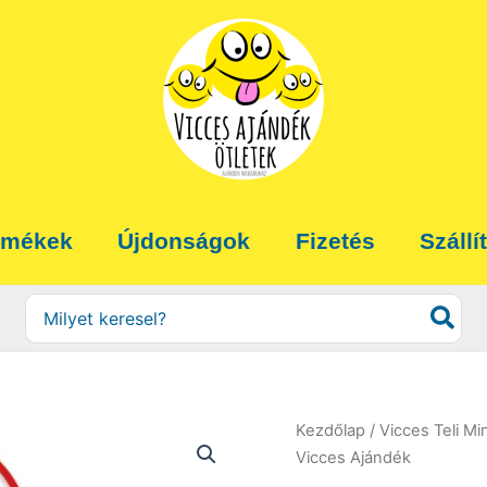
rmékek
Újdonságok
Fizetés
Szállí
Search
for:
Kezdőlap
/
Vicces Teli Mi
Vicces Ajándék